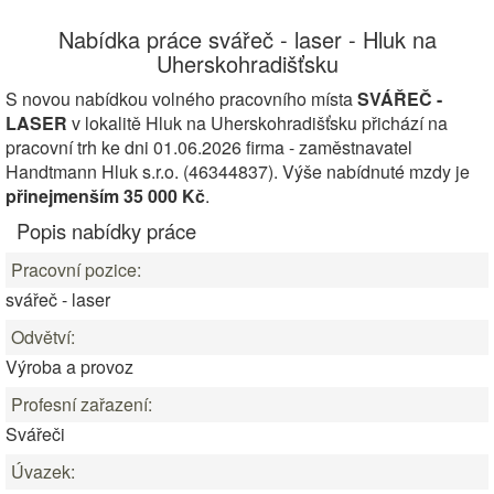
Nabídka práce svářeč - laser - Hluk na
Uherskohradišťsku
S novou nabídkou volného pracovního místa
SVÁŘEČ -
LASER
v lokalitě Hluk na Uherskohradišťsku přichází na
pracovní trh ke dni 01.06.2026 firma - zaměstnavatel
Handtmann Hluk s.r.o. (46344837). Výše nabídnuté mzdy je
přinejmenším 35 000 Kč
.
Popis nabídky práce
Pracovní pozice:
svářeč - laser
Odvětví:
Výroba a provoz
Profesní zařazení:
Svářeči
Úvazek: