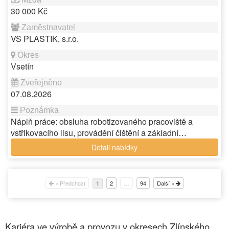
30 000 Kč
VS PLASTIK, s.r.o.
Vsetín
07.08.2026
Náplň práce: obsluha robotizovaného pracoviště a
vstřikovacího lisu, provádění čištění a základní…
Detail nabídky
« Předchozí
2
…
94
Další »
1
Kariéra ve výrobě a provozu v okresech Zlínského