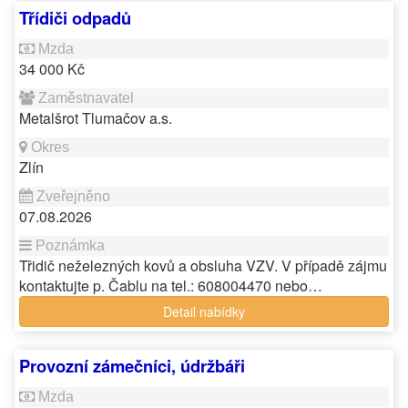
Třídiči odpadů
34 000 Kč
Metalšrot Tlumačov a.s.
Zlín
07.08.2026
Třidič neželezných kovů a obsluha VZV. V případě zájmu
kontaktujte p. Čablu na tel.: 608004470 nebo…
Detail nabídky
Provozní zámečníci, údržbáři