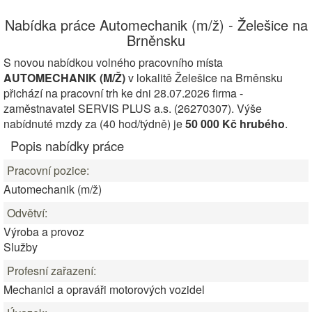
Nabídka práce Automechanik (m/ž) - Želešice na
Brněnsku
S novou nabídkou volného pracovního místa
AUTOMECHANIK (M/Ž)
v lokalitě Želešice na Brněnsku
přichází na pracovní trh ke dni 28.07.2026 firma -
zaměstnavatel SERVIS PLUS a.s. (26270307). Výše
nabídnuté mzdy za (40 hod/týdně) je
50 000 Kč hrubého
.
Popis nabídky práce
Pracovní pozice:
Automechanik (m/ž)
Odvětví:
Výroba a provoz
Služby
Profesní zařazení:
Mechanici a opraváři motorových vozidel