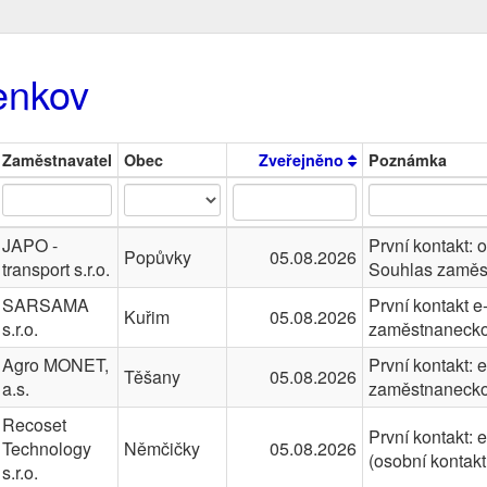
enkov
Zaměstnavatel
Obec
Zveřejněno
Poznámka
JAPO -
První kontakt: 
Popůvky
05.08.2026
transport s.r.o.
Souhlas zaměs
SARSAMA
První kontakt 
Kuřim
05.08.2026
s.r.o.
zaměstnanecko
Agro MONET,
První kontakt:
Těšany
05.08.2026
a.s.
zaměstnanecko
Recoset
První kontakt: 
Technology
Němčičky
05.08.2026
(osobní kontak
s.r.o.