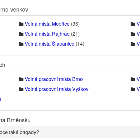
Brno-venkov
Volná místa Modřice
(36)
V
Volná místa Rajhrad
(21)
V
Volná místa Šlapanice
(14)
V
ech
Volná pracovní místa Brno
V
Volná pracovní místa Vyškov
V
u
 na Brněnsku
dce také brigády?