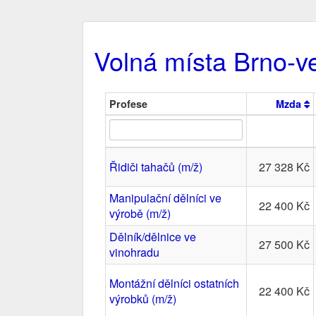
Volná místa Brno-v
Profese
Mzda
Řidiči tahačů (m/ž)
27 328 Kč
Manipulační dělníci ve
22 400 Kč
výrobě (m/ž)
Dělník/dělnice ve
27 500 Kč
vinohradu
Montážní dělníci ostatních
22 400 Kč
výrobků (m/ž)