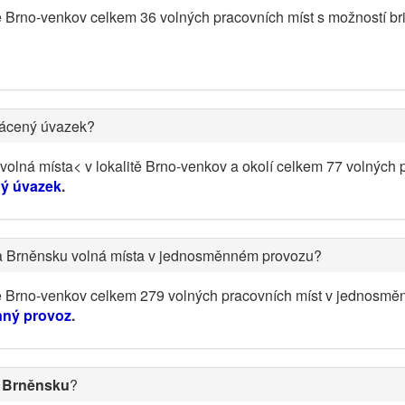
ě Brno-venkov celkem 36 volných pracovních míst s možností b
rácený úvazek?
olná místa< v lokalitě Brno-venkov a okolí celkem 77 volných 
ný úvazek
.
na Brněnsku volná místa v jednosměnném provozu?
tě Brno-venkov celkem 279 volných pracovních míst v jednosm
nný provoz
.
a Brněnsku
?