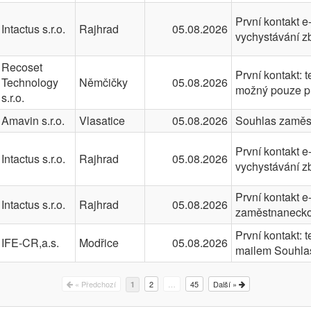
První kontakt e
Intactus s.r.o.
Rajhrad
05.08.2026
vychystávání z
Recoset
První kontakt: 
Technology
Němčičky
05.08.2026
možný pouze pr
s.r.o.
Amavin s.r.o.
Vlasatice
05.08.2026
Souhlas zaměst
První kontakt e
Intactus s.r.o.
Rajhrad
05.08.2026
vychystávání z
První kontakt 
Intactus s.r.o.
Rajhrad
05.08.2026
zaměstnaneckou
První kontakt: 
IFE-CR,a.s.
Modřice
05.08.2026
mailem Souhla
« Předchozí
2
…
45
Další »
1