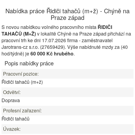
Nabídka práce Řidiči tahačů (m+ž) - Chýně na
Praze západ
S novou nabídkou volného pracovního místa
ŘIDIČI
TAHAČŮ (M+Ž)
v lokalitě Chýně na Praze západ přichází na
pracovní trh ke dni 17.07.2026 firma - zaměstnavatel
Jarotrans-cz s.r.o. (27659429). Výše nabídnuté mzdy za (40
hod/týdně) je
60 000 Kč hrubého
.
Popis nabídky práce
Pracovní pozice:
Řidiči tahačů (m+ž)
Odvětví:
Doprava
Profesní zařazení:
Řidiči tahačů
Úvazek: