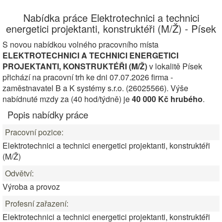
Nabídka práce Elektrotechnici a technici
energetici projektanti, konstruktéři (M/Ž) - Písek
S novou nabídkou volného pracovního místa
ELEKTROTECHNICI A TECHNICI ENERGETICI
PROJEKTANTI, KONSTRUKTÉŘI (M/Ž)
v lokalitě Písek
přichází na pracovní trh ke dni 07.07.2026 firma -
zaměstnavatel B a K systémy s.r.o. (26025566). Výše
nabídnuté mzdy za (40 hod/týdně) je
40 000 Kč hrubého
.
Popis nabídky práce
Pracovní pozice:
Elektrotechnici a technici energetici projektanti, konstruktéři
(M/Ž)
Odvětví:
Výroba a provoz
Profesní zařazení:
Elektrotechnici a technici energetici projektanti, konstruktéři