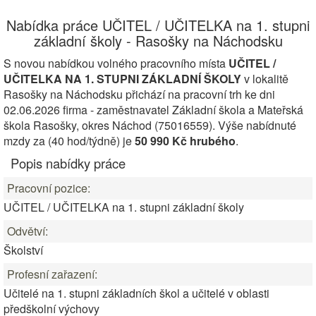
Nabídka práce UČITEL / UČITELKA na 1. stupni
základní školy - Rasošky na Náchodsku
S novou nabídkou volného pracovního místa
UČITEL /
UČITELKA NA 1. STUPNI ZÁKLADNÍ ŠKOLY
v lokalitě
Rasošky na Náchodsku přichází na pracovní trh ke dni
02.06.2026 firma - zaměstnavatel Základní škola a Mateřská
škola Rasošky, okres Náchod (75016559). Výše nabídnuté
mzdy za (40 hod/týdně) je
50 990 Kč hrubého
.
Popis nabídky práce
Pracovní pozice:
UČITEL / UČITELKA na 1. stupni základní školy
Odvětví:
Školství
Profesní zařazení:
Učitelé na 1. stupni základních škol a učitelé v oblasti
předškolní výchovy