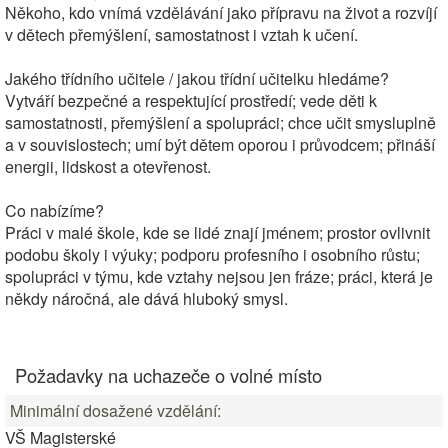
Někoho, kdo vnímá vzdělávání jako přípravu na život a rozvíjí
v dětech přemýšlení, samostatnost i vztah k učení.
Jakého třídního učitele / jakou třídní učitelku hledáme?
Vytváří bezpečné a respektující prostředí; vede děti k
samostatnosti, přemýšlení a spolupráci; chce učit smysluplně
a v souvislostech; umí být dětem oporou i průvodcem; přináší
energii, lidskost a otevřenost.
Co nabízíme?
Práci v malé škole, kde se lidé znají jménem; prostor ovlivnit
podobu školy i výuky; podporu profesního i osobního růstu;
spolupráci v týmu, kde vztahy nejsou jen fráze; práci, která je
někdy náročná, ale dává hluboký smysl.
Požadavky na uchazeče o volné místo
Minimální dosažené vzdělání:
VŠ Magisterské