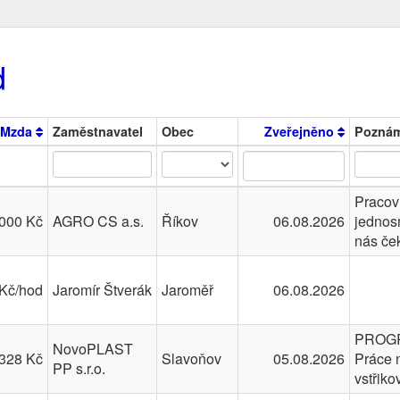
d
Mzda
Zaměstnavatel
Obec
Zveřejněno
Pozná
Pracov
000 Kč
AGRO CS a.s.
Říkov
06.08.2026
jednos
nás če
Kč/hod
Jaromír Štverák
Jaroměř
06.08.2026
PROG
NovoPLAST
328 Kč
Slavoňov
05.08.2026
Práce 
PP s.r.o.
vstřiko