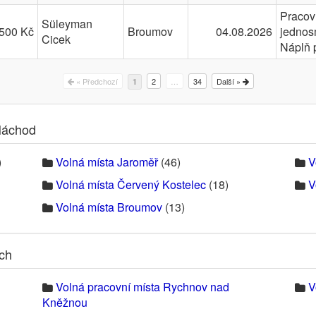
Pracov
Süleyman
500 Kč
Broumov
04.08.2026
jednos
Cicek
Náplň 
« Předchozí
2
…
34
Další »
1
Náchod
)
Volná místa Jaroměř
(46)
V
Volná místa Červený Kostelec
(18)
V
Volná místa Broumov
(13)
ech
Volná pracovní místa Rychnov nad
V
Kněžnou