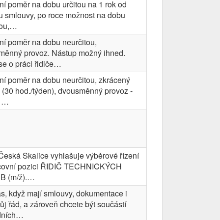
ní poměr na dobu určitou na 1 rok od
u smlouvy, po roce možnost na dobu
tou,…
ní poměr na dobu neurčitou,
měnný provoz. Nástup možný ihned.
se o práci řidiče…
ní poměr na dobu neurčitou, zkrácený
 (30 hod./týden), dvousměnný provoz -
. …
Česká Skalice vyhlašuje výběrové řízení
covní pozici ŘIDIČ TECHNICKÝCH
B (m/ž).…
ás, když mají smlouvy, dokumentace i
ůj řád, a zároveň chcete být součástí
dních…