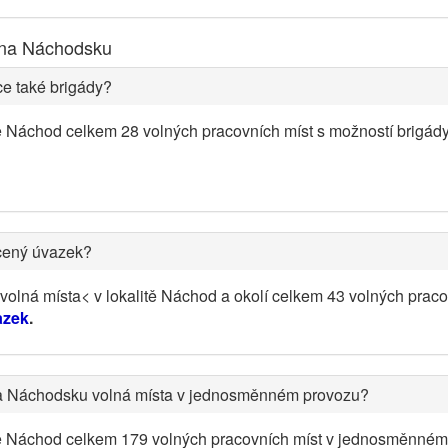
 na Náchodsku
e také brigády?
ě Náchod celkem 28 volných pracovních míst s možností brigád
cený úvazek?
olná místa< v lokalitě Náchod a okolí celkem 43 volných praco
azek
.
na Náchodsku volná místa v jednosměnném provozu?
tě Náchod celkem 179 volných pracovních míst v jednosměnném