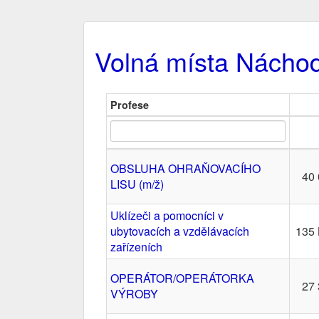
Volná místa Nácho
Profese
OBSLUHA OHRAŇOVACÍHO
40 
LISU (m/ž)
Uklízeči a pomocníci v
ubytovacích a vzdělávacích
135 
zařízeních
OPERÁTOR/OPERÁTORKA
27 
VÝROBY