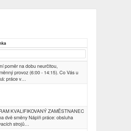
mka
ní poměr na dobu neurčitou,
měnný provoz (6:00 - 14:15). Co Vás u
ká: práce v…
RAM KVALIFIKOVANÝ ZAMĚSTNANEC
na dvě směny Náplň práce: obsluha
vacích strojů…