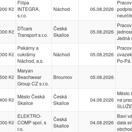
Filipa
Pracov
200 Kč
INTEGRA,
Náchod
05.08.2026
podpis
s.r.o.
neurči
Pracov
DTcars
Česká
000 Kč
05.08.2026
jednos
Transport s.r.o.
Skalice
Jedná 
Pekárny a
Pracov
000 Kč
cukrárny
Náchod
05.08.2026
úvazek
Náchod, a.s.
Po-Pá
Maryan
500 Kč
Beachwear
Broumov
05.08.2026
Group CZ s.r.o.
Město 
Město Česká
Česká
400 Kč
04.08.2026
na pra
Skalice
Skalice
SLUŽE
ELEKTRO-
Baví v
Česká
000 Kč
COMP spol. s
04.08.2026
data sv
Skalice
r.o.
obcho