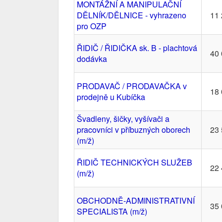
MONTÁŽNÍ A MANIPULAČNÍ
DĚLNÍK/DĚLNICE - vyhrazeno
11 
pro OZP
ŘIDIČ / ŘIDIČKA sk. B - plachtová
40 
dodávka
PRODAVAČ / PRODAVAČKA v
18 
prodejně u Kubíčka
Švadleny, šičky, vyšívači a
pracovníci v příbuzných oborech
23 
(m/ž)
ŘIDIČ TECHNICKÝCH SLUŽEB
22 
(m/ž)
OBCHODNĚ-ADMINISTRATIVNÍ
35 
SPECIALISTA (m/ž)