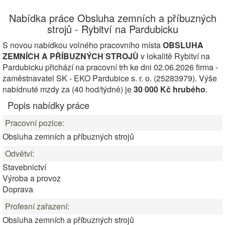
Nabídka práce Obsluha zemních a příbuzných
strojů - Rybitví na Pardubicku
S novou nabídkou volného pracovního místa
OBSLUHA
ZEMNÍCH A PŘÍBUZNÝCH STROJŮ
v lokalitě Rybitví na
Pardubicku přichází na pracovní trh ke dni 02.06.2026 firma -
zaměstnavatel SK - EKO Pardubice s. r. o. (25283979). Výše
nabídnuté mzdy za (40 hod/týdně) je
30 000 Kč hrubého
.
Popis nabídky práce
Pracovní pozice:
Obsluha zemních a příbuzných strojů
Odvětví:
Stavebnictví
Výroba a provoz
Doprava
Profesní zařazení:
Obsluha zemních a příbuzných strojů