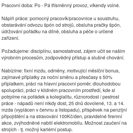
Pracovní doba: Po - Pá třísměnný provoz, víkendy volné.
Náplň práce: pomocný pracovík/pracovnice u soustruhu,
obstarávání odvozu špón od strojů, obsluha pračky špón,
údržování pořádku na dílně, obsluha a péče o určené
zařízení.
Požadujeme: disciplínu, samostatnost, zájem učit se našim
výrobním procesům, zodpovědný přístup a slušné chování.
Nabízíme: fixní mzdu, odměny, motivující měsíční bonus,
zajímavé příplatky za noční směnu a přesčasy s 50%
příplatkem, práci na hlavní pracovní poměr, dlouhodobou
spolupráci, práci v klidném pracovním prostředí, kde si
potrpíme na pořádek a kolegialitu, různorodost / pestrost
práce - nápadů není nikdy dost, 25 dnů dovolené, 13. a 14.
mzda (vyplácen v červnu a listopadu), příspěvek na penzijní
připojištění a na stravování 100Kč/den, pravidelné firemní
akce, zvýhodněné nabití elektromobilu. Možnost zaučení na
strojích - tj. možný kariérní postup.