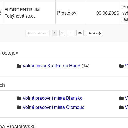
Po
FLORCENTRUM
č
Prostějov
03.08.2026
vý
Foltýnová s.r.o.
lá
« Předchozí
2
…
30
Další »
1
rostějov
Volná místa Kralice na Hané
(14)
V
ech
Volná pracovní místa Blansko
V
Volná pracovní místa Olomouc
V
na Prostějovsku