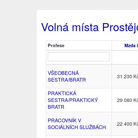
Volná místa Prostěj
Profese
Mzda
VŠEOBECNÁ
31 230 K
SESTRA/BRATR
PRAKTICKÁ
SESTRA/PRAKTICKÝ
29 080 K
BRATR
PRACOVNÍK V
22 400 K
SOCIÁLNÍCH SLUŽBÁCH