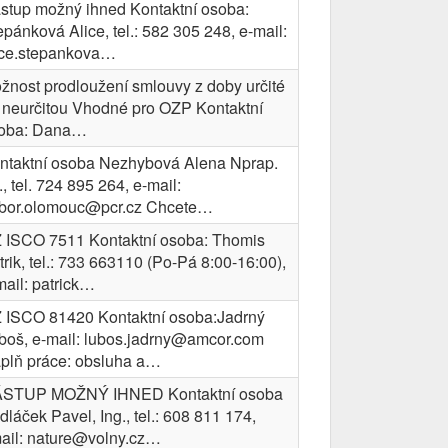
stup možný ihned Kontaktní osoba:
epánková Alice, tel.: 582 305 248, e-mail:
ice.stepankova…
žnost prodloužení smlouvy z doby určité
 neurčitou Vhodné pro OZP Kontaktní
oba: Dana…
ntaktní osoba Nezhybová Alena Nprap.
., tel. 724 895 264, e-mail:
bor.olomouc@pcr.cz Chcete…
 ISCO 7511 Kontaktní osoba: Thomis
trik, tel.: 733 663110 (Po-Pá 8:00-16:00),
mail: patrick…
 ISCO 81420 Kontaktní osoba:Jadrný
boš, e-mail: lubos.jadrny@amcor.com
plň práce: obsluha a…
STUP MOŽNÝ IHNED Kontaktní osoba
dláček Pavel, Ing., tel.: 608 811 174,
ail: nature@volny.cz…