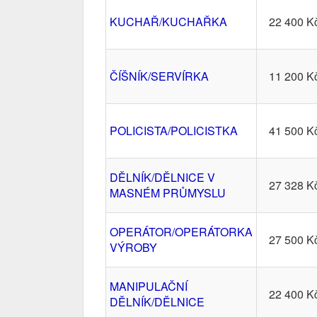
KUCHAŘ/KUCHAŘKA
22 400 K
ČÍŠNÍK/SERVÍRKA
11 200 K
POLICISTA/POLICISTKA
41 500 K
DĚLNÍK/DĚLNICE V
27 328 K
MASNÉM PRŮMYSLU
OPERÁTOR/OPERÁTORKA
27 500 K
VÝROBY
MANIPULAČNÍ
22 400 K
DĚLNÍK/DĚLNICE