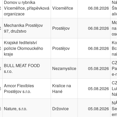
Domov u rybníka
Ná
č
Víceměřice, příspěvková
Víceměřice
06.08.2026
Št
organizace
al
Mo
Mechanika Prostějov
č
Prostějov
06.08.2026
na
97, družstvo
os
Krajské ředitelství
Ko
č
policie Olomouckého
Prostějov
06.08.2026
Bc
kraje
na
CZ
BULL MEAT FOOD
č
Nezamyslice
05.08.2026
Pa
s.r.o.
e-
CZ
Amcor Flexibles
Kralice na
č
05.08.2026
Lu
Prostějov s.r.o.
Hané
Ná
NÁ
č
Nature, s.r.o.
Držovice
05.08.2026
Se
em