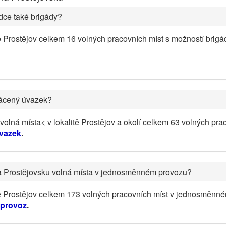
dce také brigády?
ě Prostějov celkem 16 volných pracovních míst s možností brig
rácený úvazek?
lná místa< v lokalitě Prostějov a okolí celkem 63 volných pra
úvazek
.
a Prostějovsku volná místa v jednosměnném provozu?
tě Prostějov celkem 173 volných pracovních míst v jednosměnn
 provoz
.