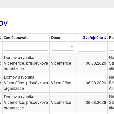
ov
Zaměstnavatel
Obec
Zveřejněno
Po
Domov u rybníka
Ná
č
Víceměřice, příspěvková
Víceměřice
06.08.2026
Št
organizace
al
Domov u rybníka
Ná
č
Víceměřice, příspěvková
Víceměřice
06.08.2026
Št
organizace
Al
Domov u rybníka
Ná
č
Víceměřice, příspěvková
Víceměřice
06.08.2026
Št
organizace
al