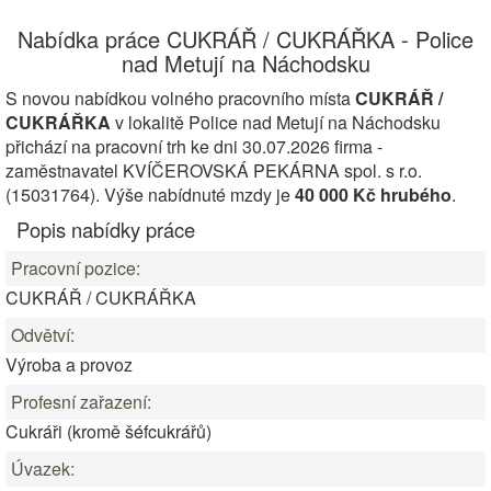
Nabídka práce CUKRÁŘ / CUKRÁŘKA - Police
nad Metují na Náchodsku
S novou nabídkou volného pracovního místa
CUKRÁŘ /
CUKRÁŘKA
v lokalitě Police nad Metují na Náchodsku
přichází na pracovní trh ke dni 30.07.2026 firma -
zaměstnavatel KVÍČEROVSKÁ PEKÁRNA spol. s r.o.
(15031764). Výše nabídnuté mzdy je
40 000 Kč hrubého
.
Popis nabídky práce
Pracovní pozice:
CUKRÁŘ / CUKRÁŘKA
Odvětví:
Výroba a provoz
Profesní zařazení:
Cukráři (kromě šéfcukrářů)
Úvazek: