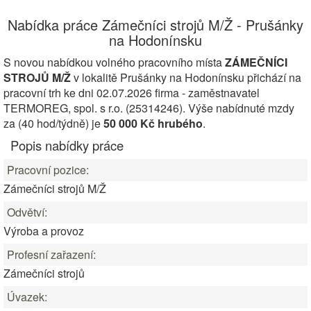
Nabídka práce Zámečníci strojů M/Ž - Prušánky
na Hodonínsku
S novou nabídkou volného pracovního místa
ZÁMEČNÍCI
STROJŮ M/Ž
v lokalitě Prušánky na Hodonínsku přichází na
pracovní trh ke dni 02.07.2026 firma - zaměstnavatel
TERMOREG, spol. s r.o. (25314246). Výše nabídnuté mzdy
za (40 hod/týdně) je
50 000 Kč hrubého
.
Popis nabídky práce
Pracovní pozice:
Zámečníci strojů M/Ž
Odvětví:
Výroba a provoz
Profesní zařazení:
Zámečníci strojů
Úvazek: