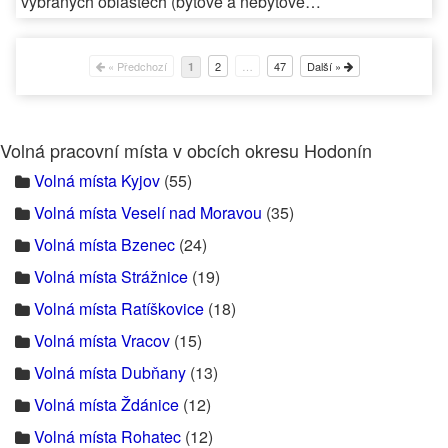
vybraných oblastech (bytové a nebytové…
« Předchozí
2
…
47
Další »
1
Volná pracovní místa v obcích okresu Hodonín
Volná místa Kyjov
(55)
Volná místa Veselí nad Moravou
(35)
Volná místa Bzenec
(24)
Volná místa Strážnice
(19)
Volná místa Ratíškovice
(18)
Volná místa Vracov
(15)
Volná místa Dubňany
(13)
Volná místa Ždánice
(12)
Volná místa Rohatec
(12)