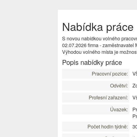
Nabídka prác
S novou nabídkou volného pracov
02.07.2026 firma - zaměstnavatel
Výhodou volného místa je možnost
Popis nabídky práce
Pracovní pozice:
V
Odvětví:
Zd
Profesní zařazení:
V
Úvazek:
Pr
P
Počet hodin týdně:
3