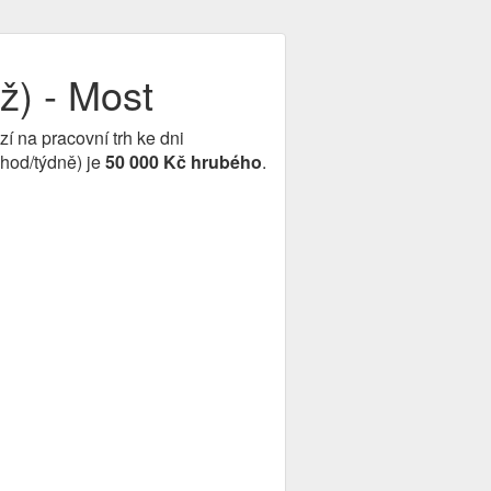
) - Most
zí na pracovní trh ke dni
hod/týdně) je
50 000 Kč hrubého
.