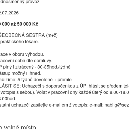
ednosměnný provoz
2.07.2026
0 000 až 50 000 Kč
ŠEOBECNÁ SESTRA (m+ž)
praktického lékaře.
raxe v oboru výhodou.
racovní doba dle domluvy.
 plný i zkrácený - 30-35hod./týdně
ástup možný i ihned.
abízíme: 5 týdnů dovolené + prémie
LÁSIT SE: Uchazeči s doporučenkou z ÚP: hlásit se předem tel
ivotopis s sebou). Volat v pracovní dny každé úterý od 8.00-18.
3.00hod.
tatní uchazeči zasílejte e-mailem životopis: e-mail: nabilg@s
 volné místo