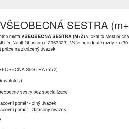
e VŠEOBECNÁ SESTRA (m+ž
ního místa
VŠEOBECNÁ SESTRA (M+Ž)
v lokalitě Most přichá
 MUDr. Nabil Ghassan (13963333). Výše nabídnuté mzdy za (30 
 práce na zkrácený úvazek.
ŠEOBECNÁ SESTRA (m+ž)
ravotnictví
šeobecné sestry bez specializace
acovní poměr - plný úvazek
racovní poměr - zkrácený úvazek
0