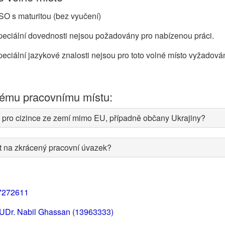
O s maturitou (bez vyučení)
eciální dovednosti nejsou požadovány pro nabízenou práci.
eciální jazykové znalosti nejsou pro toto volné místo vyžadová
nému pracovnímu místu:
 pro cizince ze zemí mimo EU, případně občany Ukrajiny?
at na zkrácený pracovní úvazek?
7272611
UDr. Nabil Ghassan (13963333)