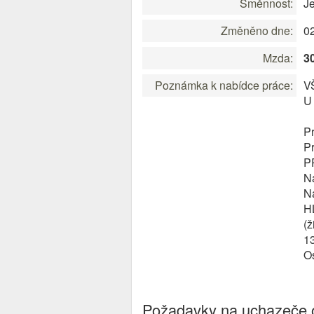
Směnnost:
J
Změněno dne:
0
Mzda:
3
Poznámka k nabídce práce:
V
U 
P
P
PP
N
N
H
(ž
1
Os
Požadavky na uchazeče o