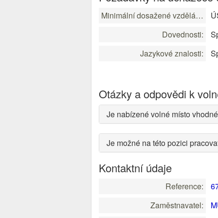
Minimální dosažené vzdělání:
ÚS
Dovednosti:
Sp
Jazykové znalosti:
Sp
Otázky a odpovědi k vol
Je nabízené volné místo vhodné
Je možné na této pozici pracov
Kontaktní údaje
Reference:
6
Zaměstnavatel:
M