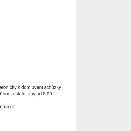
efonicky k domluvení schůzky
00hod, ostatní dny od 8.00-
eznam.cz