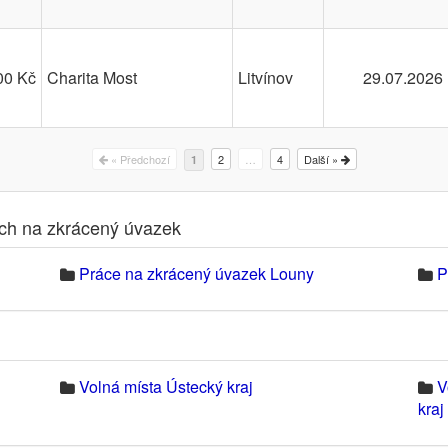
00 Kč
Charita Most
Litvínov
29.07.2026
« Předchozí
2
…
4
Další »
1
ech na zkrácený úvazek
Práce na zkrácený úvazek Louny
P
Volná místa Ústecký kraj
V
kraj