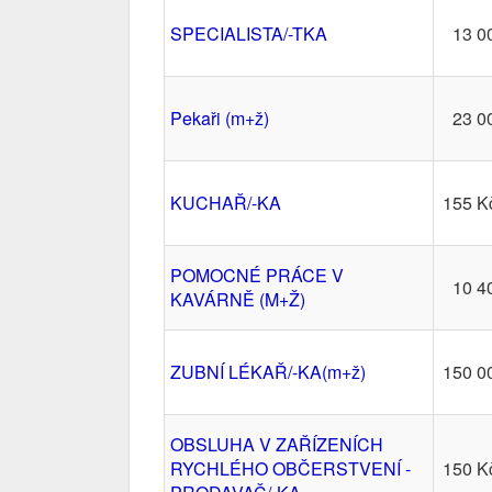
SPECIALISTA/-TKA
13 0
Pekaři (m+ž)
23 0
KUCHAŘ/-KA
155 K
POMOCNÉ PRÁCE V
10 4
KAVÁRNĚ (M+Ž)
ZUBNÍ LÉKAŘ/-KA(m+ž)
150 0
OBSLUHA V ZAŘÍZENÍCH
RYCHLÉHO OBČERSTVENÍ -
150 K