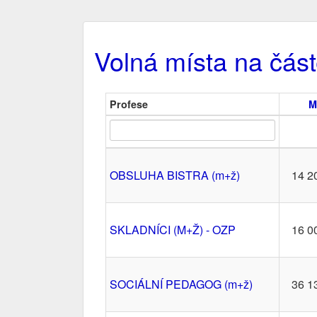
Volná místa na čás
Profese
M
OBSLUHA BISTRA (m+ž)
14 2
SKLADNÍCI (M+Ž) - OZP
16 0
SOCIÁLNÍ PEDAGOG (m+ž)
36 1