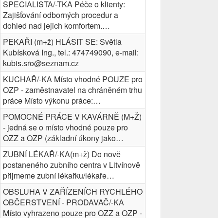
SPECIALISTA/-TKA Péče o klienty:
Zajišťování odborných procedur a
dohled nad jejich komfortem.…
PEKAŘI (m+ž) HLÁSIT SE: Světla
Kubísková Ing., tel.: 474749090, e-mail:
kubis.sro@seznam.cz
KUCHAŘ/-KA Místo vhodné POUZE pro
OZP - zaměstnavatel na chráněném trhu
práce Místo výkonu práce:…
POMOCNÉ PRÁCE V KAVÁRNĚ (M+Ž)
- jedná se o místo vhodné pouze pro
OZZ a OZP (základní úkony jako…
ZUBNÍ LÉKAŘ/-KA(m+ž) Do nově
postaneného zubního centra v Litvínově
přijmeme zubní lékařku/lékaře…
OBSLUHA V ZAŘÍZENÍCH RYCHLÉHO
OBČERSTVENÍ - PRODAVAČ/-KA
Místo vyhrazeno pouze pro OZZ a OZP -