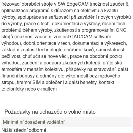
frézovací obráběcí stroje v SW EdgeCAM (možnost zaučení),
optimalizace programů s důrazem na efektivitu a kvalitu
výroby, spolupráce se seřizovači při zavádění nových výrobků
do výroby, práce s tech. dokumentací a výkresy, řešení tech.
problémů během výroby, zkušenosti s programováním CNC
strojů (možnost zaučení, znalost CAD/CAM software
výhodou), dobrá orientace v tech. dokumentaci a výkresech,
základní znalosti technologie obrábění kovů, samostatnost,
pečlivost, chuť učit se nové věci, praxe na obdobné pozici
výhodou, zaučení a podpora zkušených kolegů, přátelská
atmosféra v menším kolektivu, příspěvky na stravování, další
finanční bonusy a odměny dle výkonnosti bez mzdového
stropu, firemní SIM a oblečení a další benefity, kontakt
telefonicky nebo e-mailem
Požadavky na uchazeče o volné místo
Minimální dosažené vzdělání:
Nižší střední odborné