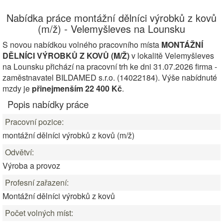
Nabídka práce montážní dělníci výrobků z kovů
(m/ž) - Velemyšleves na Lounsku
S novou nabídkou volného pracovního místa
MONTÁŽNÍ
DĚLNÍCI VÝROBKŮ Z KOVŮ (M/Ž)
v lokalitě Velemyšleves
na Lounsku přichází na pracovní trh ke dni 31.07.2026 firma -
zaměstnavatel BILDAMED s.r.o. (14022184). Výše nabídnuté
mzdy je
přinejmenším 22 400 Kč
.
Popis nabídky práce
Pracovní pozice:
montážní dělníci výrobků z kovů (m/ž)
Odvětví:
Výroba a provoz
Profesní zařazení:
Montážní dělníci výrobků z kovů
Počet volných míst: