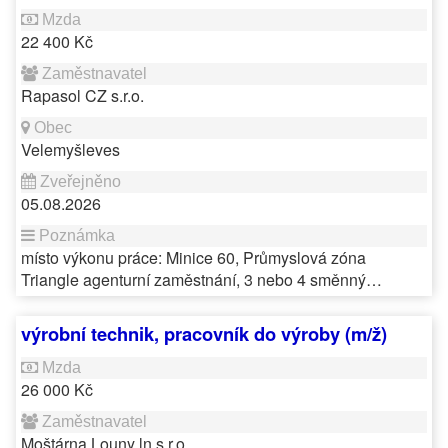
22 400 Kč
Rapasol CZ s.r.o.
Velemyšleves
05.08.2026
místo výkonu práce: Minice 60, Průmyslová zóna
Triangle agenturní zaměstnání, 3 nebo 4 směnný…
výrobní technik, pracovník do výroby (m/ž)
26 000 Kč
Moštárna Louny ln s.r.o.