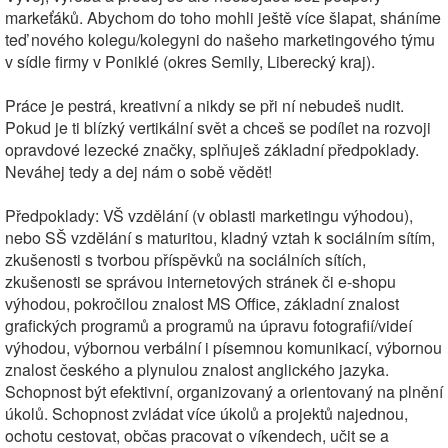
markeťáků. Abychom do toho mohli ještě více šlapat, sháníme
teď nového kolegu/kolegyni do našeho marketingového týmu
v sídle firmy v Poniklé (okres Semily, Liberecký kraj).
Práce je pestrá, kreativní a nikdy se při ní nebudeš nudit.
Pokud je ti blízký vertikální svět a chceš se podílet na rozvoji
opravdové lezecké značky, splňuješ základní předpoklady.
Neváhej tedy a dej nám o sobě vědět!
Předpoklady: VŠ vzdělání (v oblasti marketingu výhodou),
nebo SŠ vzdělání s maturitou, kladný vztah k sociálním sítím,
zkušenosti s tvorbou příspěvků na sociálních sítích,
zkušenosti se správou internetových stránek či e-shopu
výhodou, pokročilou znalost MS Office, základní znalost
grafických programů a programů na úpravu fotografií/videí
výhodou, výbornou verbální i písemnou komunikací, výbornou
znalost českého a plynulou znalost anglického jazyka.
Schopnost být efektivní, organizovaný a orientovaný na plnění
úkolů. Schopnost zvládat více úkolů a projektů najednou,
ochotu cestovat, občas pracovat o víkendech, učit se a