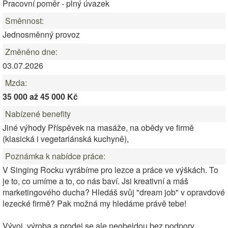
Pracovní poměr - plný úvazek
Směnnost:
Jednosměnný provoz
Změněno dne:
03.07.2026
Mzda:
35 000 až 45 000 Kč
Nabízené benefity
Jiné výhody Příspěvek na masáže, na obědy ve firmě
(klasická i vegetariánská kuchyně),
Poznámka k nabídce práce:
V Singing Rocku vyrábíme pro lezce a práce ve výškách. To
je to, co umíme a to, co nás baví. Jsi kreativní a máš
marketingového ducha? Hledáš svůj "dream job" v opravdové
lezecké firmě? Pak možná my hledáme právě tebe!
Vývoj, výroba a prodej se ale neobejdou bez podpory