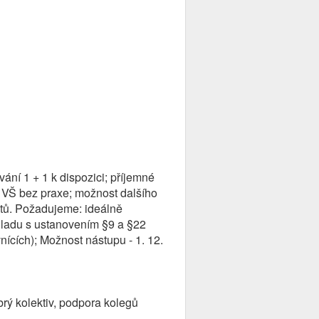
ní 1 + 1 k dispozici; příjemné
y VŠ bez praxe; možnost dalšího
ektů. Požadujeme: ideálně
uladu s ustanovením §9 a §22
ících); Možnost nástupu - 1. 12.
brý kolektiv, podpora kolegů