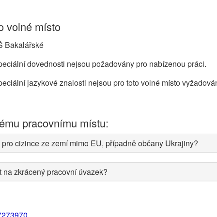
 volné místo
Š Bakalářské
eciální dovednosti nejsou požadovány pro nabízenou práci.
eciální jazykové znalosti nejsou pro toto volné místo vyžadová
nému pracovnímu místu:
 pro cizince ze zemí mimo EU, případně občany Ukrajiny?
at na zkrácený pracovní úvazek?
7273970