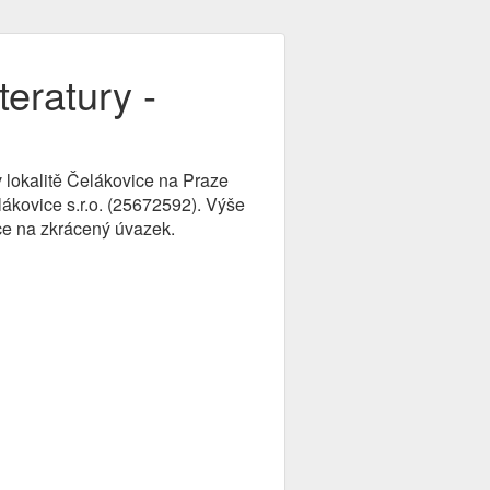
teratury -
v lokalitě Čelákovice na Praze
lákovice s.r.o. (25672592). Výše
ce na zkrácený úvazek.