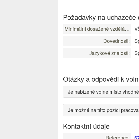
Požadavky na uchazeče o
Minimální dosažené vzdělání:
V
Dovednosti:
Sp
Jazykové znalosti:
Sp
Otázky a odpovědi k vol
Je nabízené volné místo vhodné
Je možné na této pozici pracov
Kontaktní údaje
Reference:
6