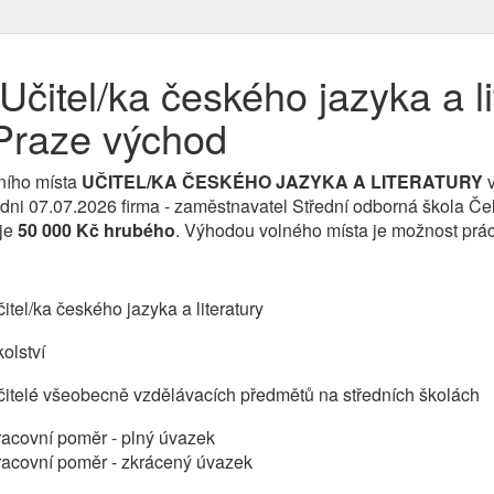
čitel/ka českého jazyka a li
Praze východ
ního místa
UČITEL/KA ČESKÉHO JAZYKA A LITERATURY
 dni 07.07.2026 firma - zaměstnavatel Střední odborná škola Če
 je
50 000 Kč hrubého
. Výhodou volného místa je možnost prá
itel/ka českého jazyka a literatury
olství
itelé všeobecně vzdělávacích předmětů na středních školách
acovní poměr - plný úvazek
racovní poměr - zkrácený úvazek