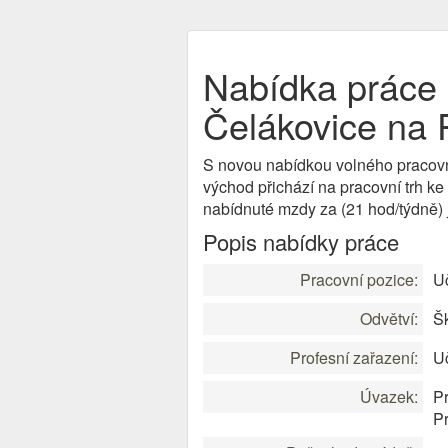
Nabídka práce U
Čelákovice na 
S novou nabídkou volného pracov
východ přichází na pracovní trh ke
nabídnuté mzdy za (21 hod/týdně)
Popis nabídky práce
Pracovní pozice:
Uč
Odvětví:
Šk
Profesní zařazení:
Uč
Úvazek:
Pr
P