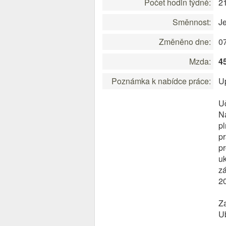
Počet hodin týdně:
2
Směnnost:
J
Změněno dne:
0
Mzda:
4
Poznámka k nabídce práce:
Up
Uč
N
pl
pr
pr
uk
zá
2
Z
Ub