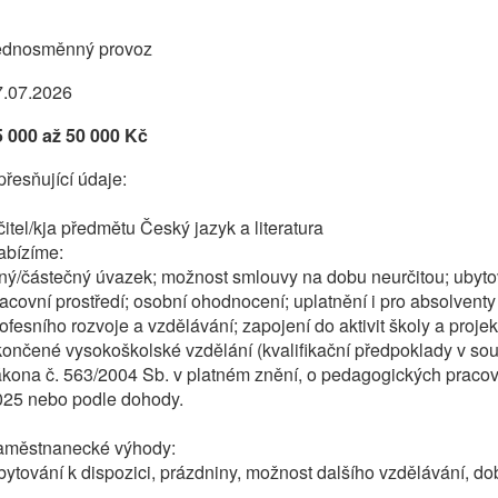
1
ednosměnný provoz
7.07.2026
5 000 až 50 000 Kč
řesňující údaje:
itel/kja předmětu Český jazyk a literatura
abízíme:
ný/částečný úvazek; možnost smlouvy na dobu neurčitou; ubytová
acovní prostředí; osobní ohodnocení; uplatnění i pro absolvent
ofesního rozvoje a vzdělávání; zapojení do aktivit školy a proj
ončené vysokoškolské vzdělání (kvalifikační předpoklady v so
kona č. 563/2004 Sb. v platném znění, o pedagogických pracovn
025 nebo podle dohody.
aměstnanecké výhody:
ytování k dispozici, prázdniny, možnost dalšího vzdělávání, do