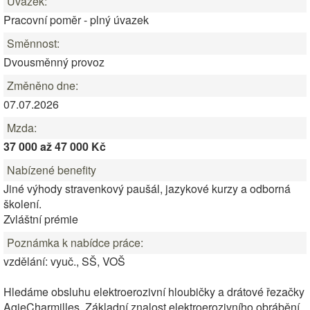
Úvazek:
Pracovní poměr - plný úvazek
Směnnost:
Dvousměnný provoz
Změněno dne:
07.07.2026
Mzda:
37 000 až 47 000 Kč
Nabízené benefity
Jiné výhody stravenkový paušál, jazykové kurzy a odborná
školení.
Zvláštní prémie
Poznámka k nabídce práce:
vzdělání: vyuč., SŠ, VOŠ
Hledáme obsluhu elektroerozivní hloubičky a drátové řezačky
AgieCharmilles. Základní znalost elektroerozivního obrábění