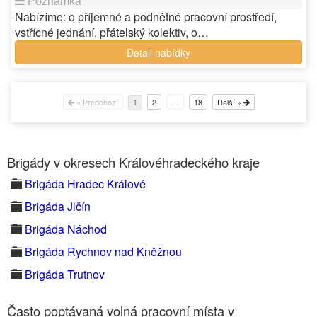
Nabízíme: o příjemné a podnětné pracovní prostředí,
vstřícné jednání, přátelský kolektiv, o…
Detail nabídky
« Předchozí
2
…
18
Další »
1
Brigády v okresech Královéhradeckého kraje
Brigáda Hradec Králové
Brigáda Jičín
Brigáda Náchod
Brigáda Rychnov nad Kněžnou
Brigáda Trutnov
Často poptávaná volná pracovní místa v