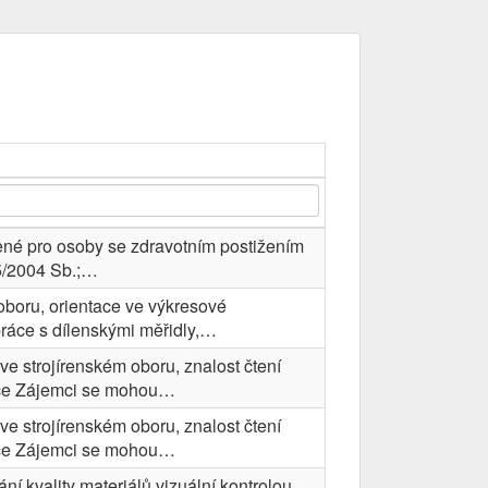
ené pro osoby se zdravotním postižením
35/2004 Sb.;…
oboru, orientace ve výkresové
práce s dílenskými měřidly,…
e strojírenském oboru, znalost čtení
ce Zájemci se mohou…
e strojírenském oboru, znalost čtení
ce Zájemci se mohou…
ání kvality materiálů vizuální kontrolou,