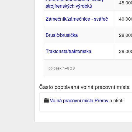
45 00
strojírenských výrobků
Zámečník/zámečnice - svářeč
40 00
Brusič/brusička
28 00
Traktorista/traktoristka
28 00
položek: 1–8 z 8
Často poptávaná volná pracovní místa
Volná pracovní místa Přerov
a okolí