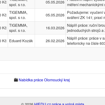
0 Kč
05.05.2026
spol. s r.o.
měření mechanickými
TIGEMMA,
Požadujeme: vyučení ve
0 Kč
05.05.2026
spol. s r.o.
sváření ZK 141; praxi
TIGEMMA,
Náplň práce: ruční bro
0 Kč
16.03.2026
spol. s r.o.
jednoduchých strojů a
Náplň práce: práce v s
0 Kč
Eduard Kozák
26.02.2026
telefonicky na čísle 
Nabídka práce Olomoucký kraj
© 2026
HIEDU.cz práce a volná místa