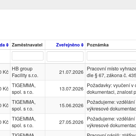
da
Zaměstnavatel
Zveřejněno
Poznámka
HB group
Pracovní místo vyhraz
0 Kč
21.07.2026
Facility s.r.o.
dle § 67, zákona č. 4
TIGEMMA,
Požadavky: vyučení v 
0 Kč
13.07.2026
spol. s r.o.
dokumentaci, znalost 
TIGEMMA,
Požadujeme: vzdělání v
0 Kč
15.06.2026
spol. s r.o.
výkresové dokumenta
TIGEMMA,
Požadujeme: vzdělání v
0 Kč
27.05.2026
spol. s r.o.
výkresové dokumenta
TIGEMMA,
Pracovní náplň: zjišťov