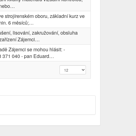
 nebo…
 strojírenském oboru, základní kurz ve
 min. 6 měsíců;…
ušení, lisování, zakružování, obsluha
 zařízení Zájemci…
adě Zájemci se mohou hlásit: -
603 371 040 - pan Eduard…