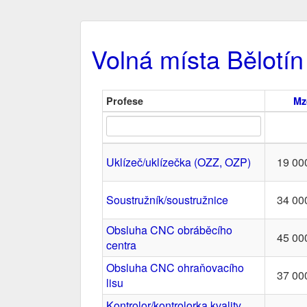
Volná místa Bělotín
Profese
Mz
Uklízeč/uklízečka (OZZ, OZP)
19 00
Soustružník/soustružnice
34 00
Obsluha CNC obráběcího
45 00
centra
Obsluha CNC ohraňovacího
37 00
lisu
Kontrolor/kontrolorka kvality