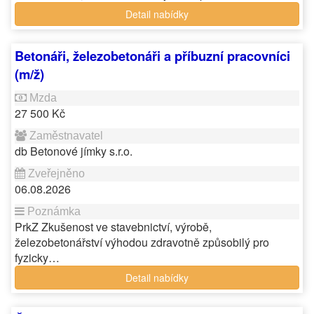
Detail nabídky
Betonáři, železobetonáři a příbuzní pracovníci
(m/ž)
27 500 Kč
db Betonové jímky s.r.o.
06.08.2026
PrkZ Zkušenost ve stavebnictví, výrobě,
železobetonářství výhodou zdravotně způsobilý pro
fyzicky…
Detail nabídky