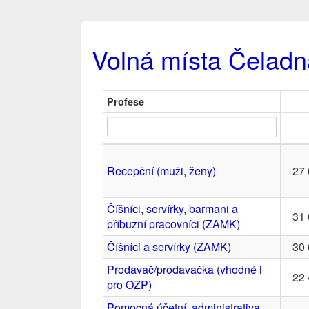
Volná místa Čeladn
Profese
Recepční (muži, ženy)
27 
Číšníci, servírky, barmani a
31 
příbuzní pracovníci (ZAMK)
Číšníci a servírky (ZAMK)
30 
Prodavač/prodavačka (vhodné i
22 
pro OZP)
Pomocná účetní, administrativa