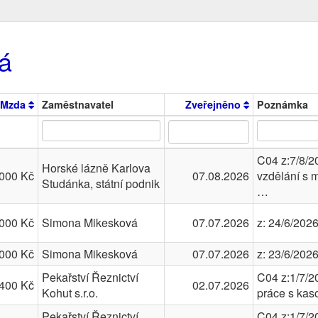
á
Mzda
Zaměstnavatel
Zveřejněno
Poznámka
C04 z:7/8/2
Horské lázně Karlova
000 Kč
07.08.2026
vzdělání s m
Studánka, státní podnik
…
000 Kč
Simona Mikesková
07.07.2026
z: 24/6/202
000 Kč
Simona Mikesková
07.07.2026
z: 23/6/202
Pekařství Řeznictví
C04 z:1/7/2
400 Kč
02.07.2026
Kohut s.r.o.
práce s kas
Pekařství Řeznictví
C04 z:1/7/2