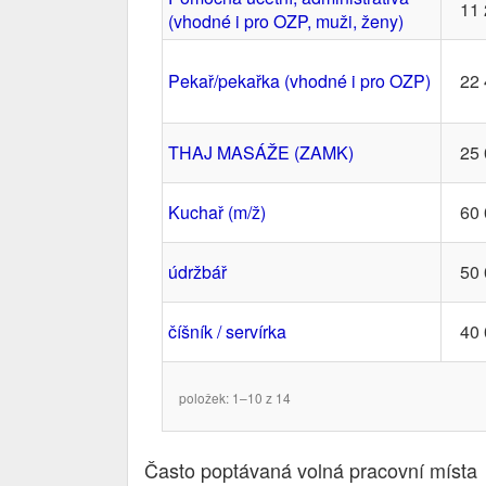
11 
(vhodné i pro OZP, muži, ženy)
Pekař/pekařka (vhodné i pro OZP)
22 
THAJ MASÁŽE (ZAMK)
25 
Kuchař (m/ž)
60 
údržbář
50 
číšník / servírka
40 
položek: 1–10 z 14
Často poptávaná volná pracovní místa