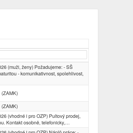
026 (muži, ženy) Požadujeme: - SŠ
aturitou - komunikativnost, spolehlivost,
6 (ZAMK)
6 (ZAMK)
026 (vhodné i pro OZP) Pultový prodej,
ou. Kontakt osobně, telefonicky,…
026 (vhodné i pro OZP) Náplň práce: -