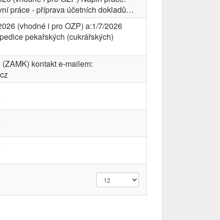
ivní práce - příprava účetních dokladů…
2026 (vhodné i pro OZP) a:1/7/2026
pedice pekařských (cukrářských)
6 (ZAMK) kontakt e-mailem:
.cz
6
6
6