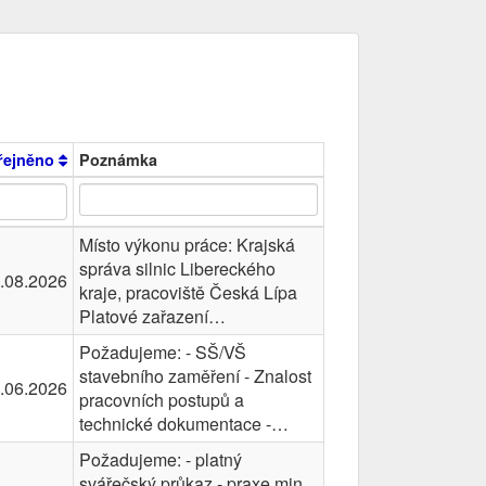
řejněno
Poznámka
Místo výkonu práce: Krajská
správa silnic Libereckého
.08.2026
kraje, pracoviště Česká Lípa
Platové zařazení…
Požadujeme: - SŠ/VŠ
stavebního zaměření - Znalost
.06.2026
pracovních postupů a
technické dokumentace -…
Požadujeme: - platný
svářečský průkaz - praxe min.