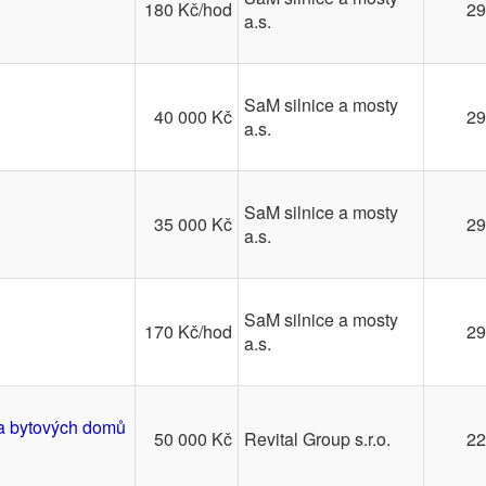
180 Kč/hod
29
a.s.
SaM silnice a mosty
40 000 Kč
29
a.s.
SaM silnice a mosty
35 000 Kč
29
a.s.
SaM silnice a mosty
170 Kč/hod
29
a.s.
 a bytových domů
50 000 Kč
Revital Group s.r.o.
22