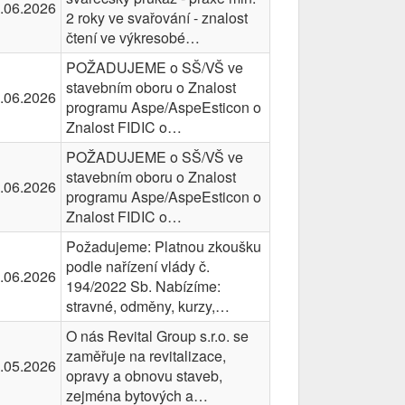
.06.2026
2 roky ve svařování - znalost
čtení ve výkresobé…
POŽADUJEME o SŠ/VŠ ve
stavebním oboru o Znalost
.06.2026
programu Aspe/AspeEsticon o
Znalost FIDIC o…
POŽADUJEME o SŠ/VŠ ve
stavebním oboru o Znalost
.06.2026
programu Aspe/AspeEsticon o
Znalost FIDIC o…
Požadujeme: Platnou zkoušku
podle nařízení vlády č.
.06.2026
194/2022 Sb. Nabízíme:
stravné, odměny, kurzy,…
O nás Revital Group s.r.o. se
zaměřuje na revitalizace,
.05.2026
opravy a obnovu staveb,
zejména bytových a…