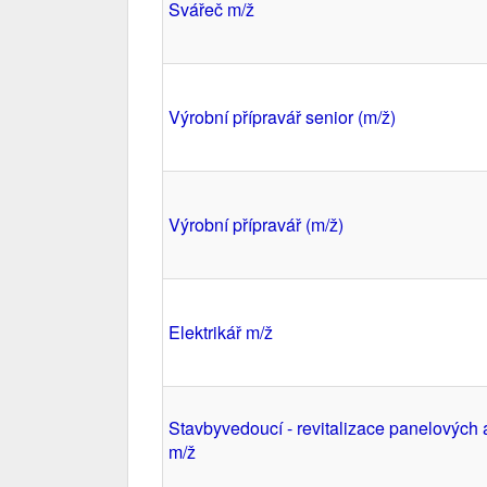
Svářeč m/ž
Výrobní přípravář senior (m/ž)
Výrobní přípravář (m/ž)
Elektrikář m/ž
Stavbyvedoucí - revitalizace panelových
m/ž