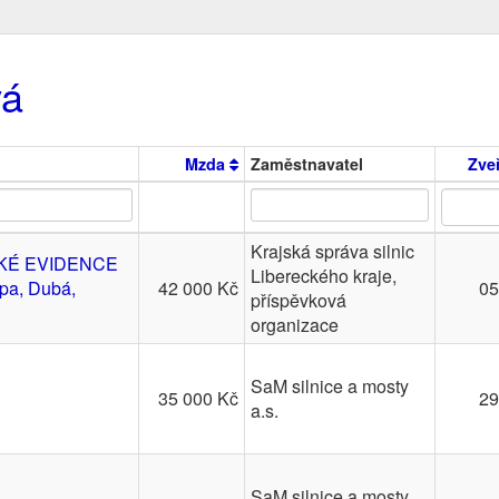
vá
Mzda
Zaměstnavatel
Zve
Krajská správa silnic
KÉ EVIDENCE
Libereckého kraje,
pa, Dubá,
42 000 Kč
05
příspěvková
organizace
SaM silnice a mosty
35 000 Kč
29
a.s.
SaM silnice a mosty