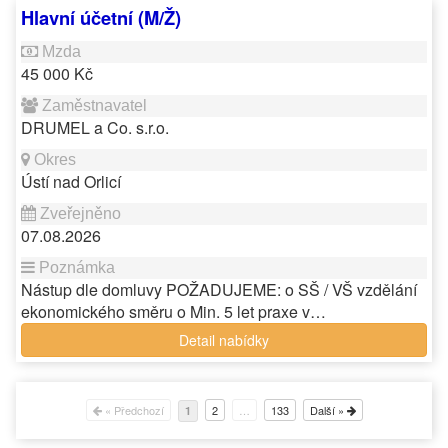
Hlavní účetní (M/Ž)
45 000 Kč
DRUMEL a Co. s.r.o.
Ústí nad Orlicí
07.08.2026
Nástup dle domluvy POŽADUJEME: o SŠ / VŠ vzdělání
ekonomického směru o Min. 5 let praxe v…
Detail nabídky
« Předchozí
2
…
133
Další »
1