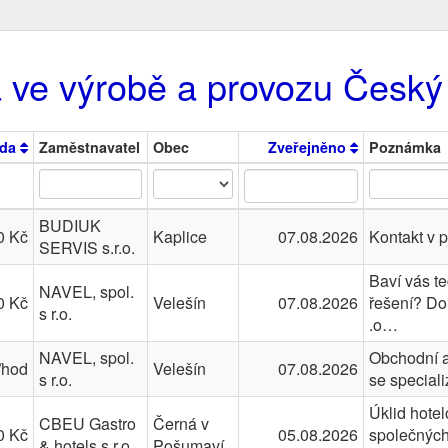
a ve výrobě a provozu Česk
da
Zaměstnavatel
Obec
Zveřejněno
Poznámka
BUDIUK
0 Kč
Kaplice
07.08.2026
Kontakt v p
SERVIS s.r.o.
Baví vás te
NAVEL, spol.
0 Kč
Velešín
07.08.2026
řešení? Do
s r.o.
.o…
NAVEL, spol.
Obchodní a
/hod
Velešín
07.08.2026
s r.o.
se special
Úklid hote
CBEU Gastro
Černá v
0 Kč
05.08.2026
společných
& hotels s.r.o.
Pošumaví