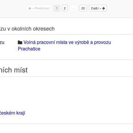
« Předchozí
2
…
20
Další »
1
ozu v okolních okresech
ozu
Volná pracovní místa ve výrobě a provozu
Prachatice
ních míst
českém kraji