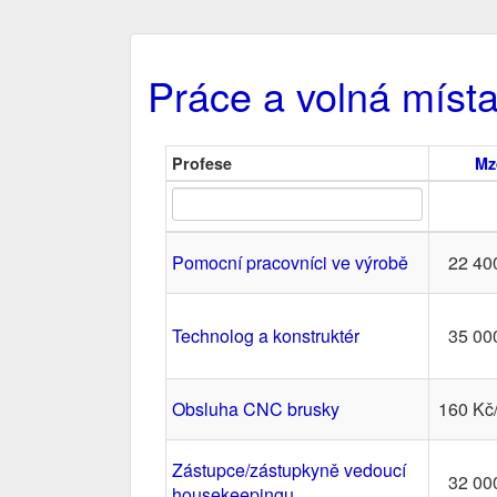
Práce a volná míst
Profese
Mz
Pomocní pracovníci ve výrobě
22 40
Technolog a konstruktér
35 00
Obsluha CNC brusky
160 Kč
Zástupce/zástupkyně vedoucí
32 00
housekeepingu