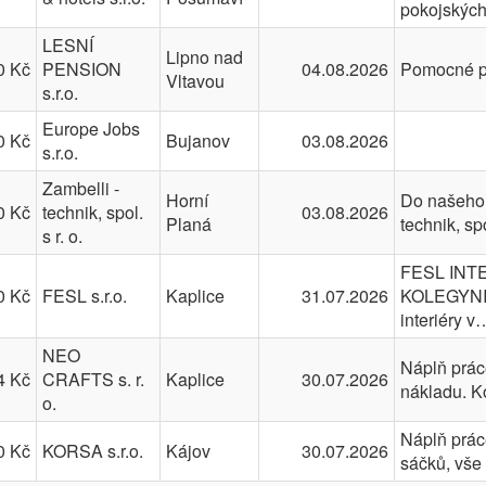
pokojskýc
LESNÍ
Lipno nad
0 Kč
PENSION
04.08.2026
Pomocné p
Vltavou
s.r.o.
Europe Jobs
0 Kč
Bujanov
03.08.2026
s.r.o.
Zambelli -
Horní
Do našeho 
0 Kč
technik, spol.
03.08.2026
Planá
technik, s
s r. o.
FESL INT
0 Kč
FESL s.r.o.
Kaplice
31.07.2026
KOLEGYNI 
interiéry v
NEO
Náplň práce
4 Kč
CRAFTS s. r.
Kaplice
30.07.2026
nákladu. K
o.
Náplň práce
0 Kč
KORSA s.r.o.
Kájov
30.07.2026
sáčků, vš