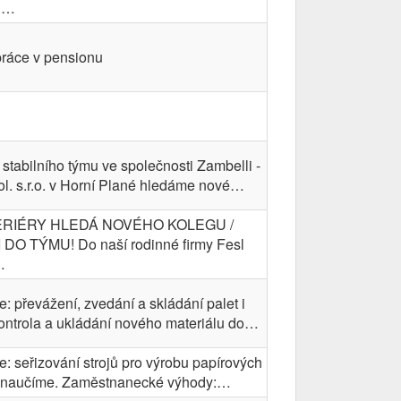
h…
ráce v pensionu
stabilního týmu ve společnosti Zambelli -
pol. s.r.o. v Horní Plané hledáme nové…
ERIÉRY HLEDÁ NOVÉHO KOLEGU /
DO TÝMU! Do naší rodinné firmy Fesl
…
: převážení, zvedání a skládání palet i
ontrola a ukládání nového materiálu do…
: seřizování strojů pro výrobu papírových
e naučíme. Zaměstnanecké výhody:…