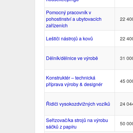
Pomocný pracovník v
pohostinství a ubytovacích
22 40
zařízeních
Leštiči nástrojů a kovů
22 40
Dělník/dělnice ve výrobě
31 00
Konstruktér – technická
45 00
příprava výroby & designér
Řidiči vysokozdvižných vozíků
24 04
Seřizovač/ka strojů na výrobu
50 00
sáčků z papíru