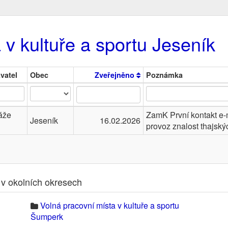
 v kultuře a sportu Jeseník
vatel
Obec
Zveřejněno
Poznámka
áže
ZamK První kontakt e
Jeseník
16.02.2026
provoz znalost thajsk
 v okolních okresech
Volná pracovní místa v kultuře a sportu
Šumperk