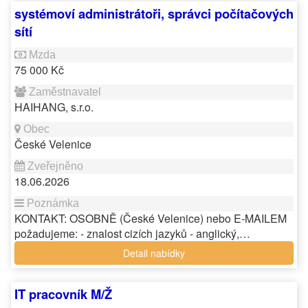
systémoví administrátoři, správci počítačových
sítí
75 000 Kč
HAIHANG, s.r.o.
České Velenice
18.06.2026
KONTAKT: OSOBNĚ (České Velenice) nebo E-MAILEM
požadujeme: - znalost cizích jazyků - anglický,…
Detail nabídky
IT pracovník M/Ž