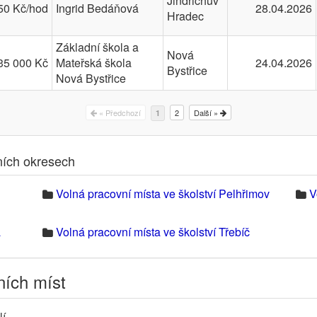
Jindřichův
50 Kč/hod
Ingrid Bedáňová
28.04.2026
Hradec
Základní škola a
Nová
35 000 Kč
Mateřská škola
24.04.2026
Bystřice
Nová Bystřice
« Předchozí
2
Další »
1
lních okresech
Volná pracovní místa ve školství Pelhřimov
V
a
Volná pracovní místa ve školství Třebíč
ních míst
lí