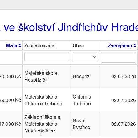
 ve školství Jindřichův Hrad
Mzda
Zaměstnavatel
Obec
Zveřejněno
Mateřská škola
30 000 Kč
Hospříz
08.07.2026
Hospříz 31
Mateřská škola
Chlum u
29 000 Kč
02.07.2026
Chlum u Třeboně
Třeboně
Základní škola a
Nová
17 000 Kč
Mateřská škola
02.07.2026
Bystřice
Nová Bystřice