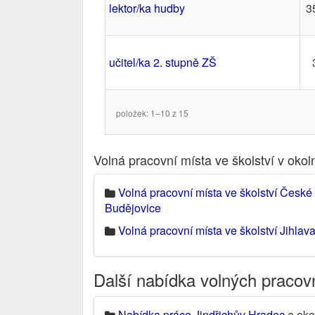
lektor/ka hudby
3
učitel/ka 2. stupně ZŠ
položek: 1–10 z 15
Volná pracovní místa ve školství v oko
Volná pracovní místa ve školství České
Budějovice
Volná pracovní místa ve školství Jihlav
Další nabídka volných pracov
Nabídka práce Jindřichův Hradec
a oko