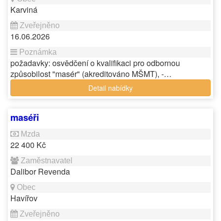
Karviná
16.06.2026
požadavky: osvědčení o kvalifikaci pro odbornou
způsobilost "masér" (akreditováno MŠMT), -…
Detail nabídky
maséři
22 400 Kč
Dalibor Revenda
Havířov