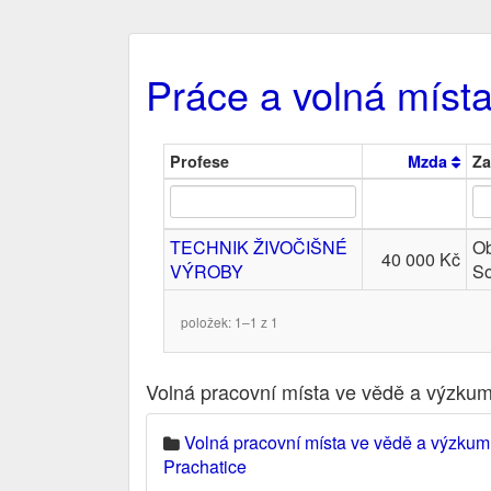
Práce a volná míst
Profese
Mzda
Za
TECHNIK ŽIVOČIŠNÉ
Ob
40 000 Kč
VÝROBY
So
položek: 1–1 z 1
Volná pracovní místa ve vědě a výzkum
Volná pracovní místa ve vědě a výzku
Prachatice