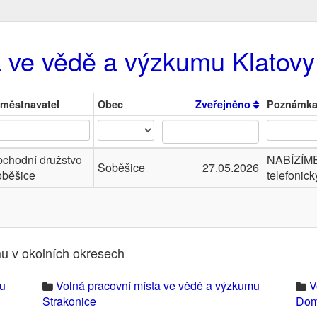
a ve vědě a výzkumu Klatovy
městnavatel
Obec
Zveřejněno
Poznámk
chodní družstvo
NABÍZÍME
Soběšice
27.05.2026
běšice
telefonick
u v okolních okresech
mu
Volná pracovní místa ve vědě a výzkumu
V
Strakonice
Dom