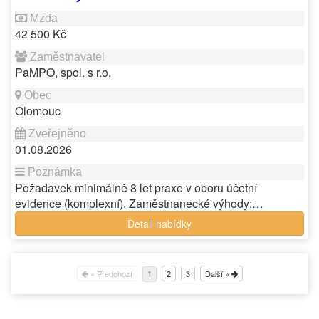
42 500 Kč
PaMPO, spol. s r.o.
Olomouc
01.08.2026
Požadavek minimálně 8 let praxe v oboru účetní
evidence (komplexní). Zaměstnanecké výhody:…
Detail nabídky
« Předchozí
2
3
Další »
1