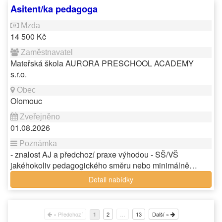
Asitent/ka pedagoga
14 500 Kč
Mateřská škola AURORA PRESCHOOL ACADEMY
s.r.o.
Olomouc
01.08.2026
- znalost AJ a předchozí praxe výhodou - SŠ/VŠ
jakéhokoliv pedagogického směru nebo minimálně…
Detail nabídky
« Předchozí
2
…
13
Další »
1