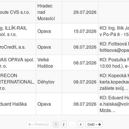
Hradec
oute CVS s.r.o.
nad
29.07.2026
Moravicí
ng. ILLÍK-RAIL
KO: Ing. Illík 
Opava
15.07.2026
ol. s r.o.
v Po-Pá 8 - 15
KO: Foltisová 
roCredit, a.s.
Opava
08.07.2026
foltisova@op
IAS OPAVA spol.
Velké
KO: Postulka R
08.07.2026
r. o.
Hoštice
13:00 hod.), 
IRECON
KO: Kopecká Ka
NTERNATIONAL,
Děhylov
08.07.2026
karla.kopeck
r.o.
zašlete svůj…
KO: Eduard Hal
duard Halška
Opava
08.07.2026
e.halska@voln
Mzda…
« Předchozí
2
…
4
Další »
1