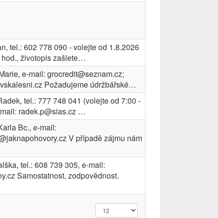
Jan, tel.: 602 778 090 - volejte od 1.8.2026
 hod., životopis zašlete…
Marie, e-mail: grocredit@seznam.cz;
avskalesni.cz Požadujeme údržbářské…
adek, tel.: 777 748 041 (volejte od 7:00 -
e-mail: radek.p@sias.cz …
rla Bc., e-mail:
a@jaknapohovory.cz V případě zájmu nám
ška, tel.: 608 739 305, e-mail:
y.cz Samostatnost, zodpovědnost.