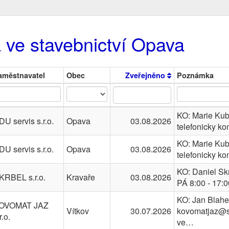
 ve stavebnictví Opava
aměstnavatel
Obec
Zveřejněno
Poznámka
KO: Marie Kub
DU servis s.r.o.
Opava
03.08.2026
telefonicky ko
KO: Marie Kub
DU servis s.r.o.
Opava
03.08.2026
telefonicky ko
KO: Daniel Skr
KRBEL s.r.o.
Kravaře
03.08.2026
PÁ 8:00 - 17:0
KO: Jan Blahet
OVOMAT JAZ
Vítkov
30.07.2026
kovomatjaz@s
r.o.
ve…