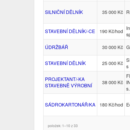
SILNIČNÍ DĚLNÍK
35 000 Kč
R
I
STAVEBNÍ DĚLNÍK/-CE
190 Kč/hod
sp
ÚDRŽBÁŘ
30 000 Kč
G
S
STAVEBNÍ DĚLNÍK
25 000 Kč
s 
F
PROJEKTANT/-KA
38 000 Kč
I
STAVEBNĚ VÝROBNÍ
s.
SÁDROKARTONÁŘ/KA
180 Kč/hod
E
položek: 1–10 z 33