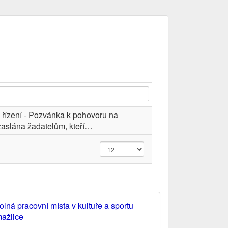
řízení - Pozvánka k pohovoru na
zaslána žadatelům, kteří…
olná pracovní místa v kultuře a sportu
ažlice