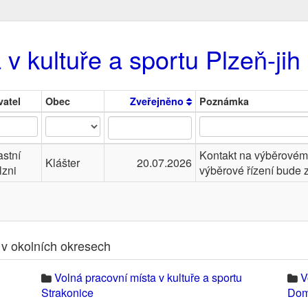
v kultuře a sportu Plzeň-jih
atel
Obec
Zveřejněno
Poznámka
astní
Kontakt na výběrovém 
Klášter
20.07.2026
lzni
výběrové řízení bude 
 v okolních okresech
Volná pracovní místa v kultuře a sportu
V
Strakonice
Dom