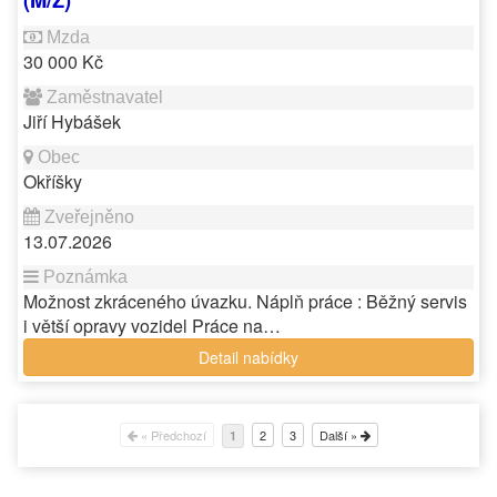
30 000 Kč
Jiří Hybášek
Okříšky
13.07.2026
Možnost zkráceného úvazku. Náplň práce : Běžný servis
i větší opravy vozidel Práce na…
Detail nabídky
« Předchozí
2
3
Další »
1