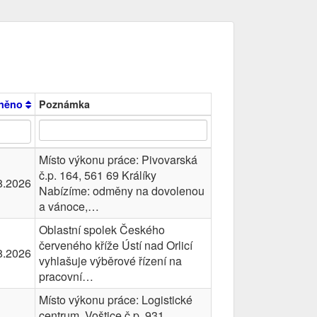
jněno
Poznámka
Místo výkonu práce: Pivovarská
č.p. 164, 561 69 Králíky
8.2026
Nabízíme: odměny na dovolenou
a vánoce,…
Oblastní spolek Českého
červeného kříže Ústí nad Orlicí
8.2026
vyhlašuje výběrové řízení na
pracovní…
Místo výkonu práce: Logistické
centrum, Voštice č.p. 931,