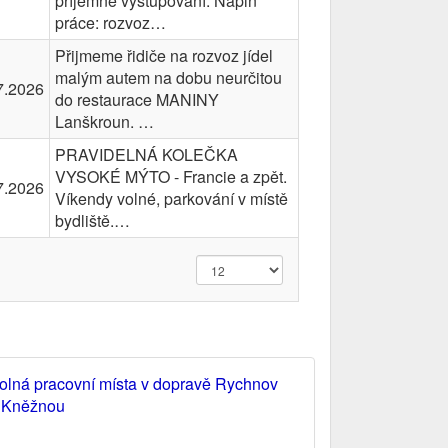
příjemné vystupování. Náplň
práce: rozvoz…
Přijmeme řidiče na rozvoz jídel
malým autem na dobu neurčitou
7.2026
do restaurace MANINY
Lanškroun. …
PRAVIDELNÁ KOLEČKA
VYSOKÉ MÝTO - Francie a zpět.
7.2026
Víkendy volné, parkování v místě
bydliště.…
olná pracovní místa v dopravě Rychnov
 Kněžnou