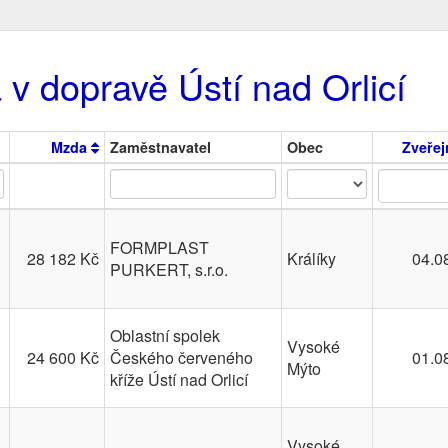
 v dopravě Ústí nad Orlicí
Mzda
Zaměstnavatel
Obec
Zveře
FORMPLAST
28 182 Kč
Králíky
04.0
PURKERT, s.r.o.
Oblastní spolek
Vysoké
24 600 Kč
Českého červeného
01.0
Mýto
kříže Ústí nad Orlicí
Vysoké