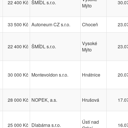
22 400 Kč
ŠMÍDL s.r.o.
30.0
Mýto
33 500 Kč
Autoneum CZ s.r.o.
Choceň
23.0
Vysoké
22 400 Kč
ŠMÍDL s.r.o.
23.0
Mýto
30 000 Kč
Montevoldon s.r.o.
Hnátnice
20.0
28 000 Kč
NOPEK, a.s.
Hrušová
17.0
Ústí nad
25 000 Kč
Dlabárna s.r.o.
16.0