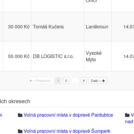
Orlicí
m
30 000 Kč
Tomáš Kučera
Lanškroun
14.0
Vysoké
55 000 Kč
DB LOGISTIC s.r.o.
14.0
Mýto
« Předchozí
2
…
9
Další »
1
ních okresech
m
Volná pracovní místa v dopravě Pardubice
V
nad
Volná pracovní místa v dopravě Šumperk