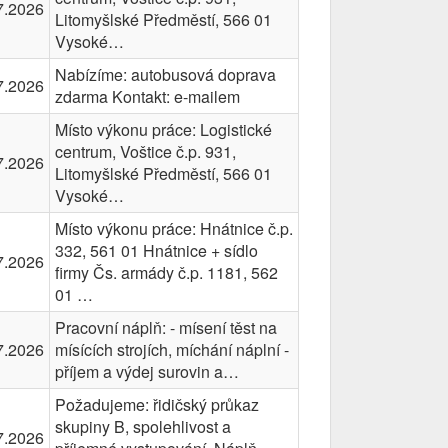
7.2026
Litomyšlské Předměstí, 566 01
Vysoké…
Nabízíme: autobusová doprava
7.2026
zdarma Kontakt: e-mailem
Místo výkonu práce: Logistické
centrum, Voštice č.p. 931,
7.2026
Litomyšlské Předměstí, 566 01
Vysoké…
Místo výkonu práce: Hnátnice č.p.
332, 561 01 Hnátnice + sídlo
7.2026
firmy Čs. armády č.p. 1181, 562
01 …
Pracovní náplň: - mísení těst na
7.2026
mísících strojích, míchání náplní -
příjem a výdej surovin a…
Požadujeme: řidičský průkaz
skupiny B, spolehlivost a
7.2026