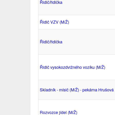
Řidič/řidička
Řidič VZV (M/Ž)
Řidič/řidička
Řidič vysokozdvižného vozíku (M/Ž)
Skladník - mísič (M/Ž) - pekárna Hrušová
Rozvozce jídel (M/Ž)