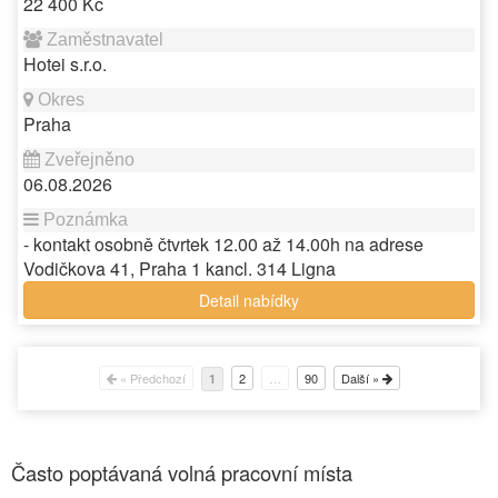
22 400 Kč
Hotei s.r.o.
Praha
06.08.2026
- kontakt osobně čtvrtek 12.00 až 14.00h na adrese
Vodičkova 41, Praha 1 kancl. 314 Ligna
Detail nabídky
« Předchozí
2
…
90
Další »
1
Často poptávaná volná pracovní místa