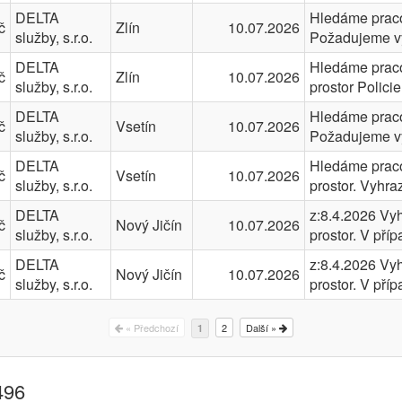
DELTA
Hledáme pracov
č
Zlín
10.07.2026
služby, s.r.o.
Požadujeme výp
DELTA
Hledáme pracov
č
Zlín
10.07.2026
služby, s.r.o.
prostor Polici
DELTA
Hledáme pracov
č
Vsetín
10.07.2026
služby, s.r.o.
Požadujeme výp
DELTA
Hledáme pracov
č
Vsetín
10.07.2026
služby, s.r.o.
prostor. Vyhr
DELTA
z:8.4.2026 Vy
č
Nový Jičín
10.07.2026
služby, s.r.o.
prostor. V př
DELTA
z:8.4.2026 Vy
č
Nový Jičín
10.07.2026
služby, s.r.o.
prostor. V př
« Předchozí
2
Další »
1
496