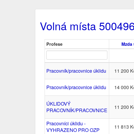
Volná místa 50049
Profese
Mzda
Pracovník/pracovnice úklidu
11 200 K
Pracovník/pracovnice úklidu
14 000 K
ÚKLIDOVÝ
11 200 K
PRACOVNÍK/PRACOVNICE
Pracovníci úklidu -
11 813 K
VYHRAZENO PRO OZP