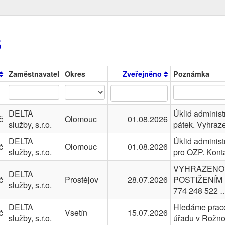
6
Zaměstnavatel
Okres
Zveřejněno
Poznámka
DELTA
Úklid administ
č
Olomouc
01.08.2026
služby, s.r.o.
pátek. Vyhraz
DELTA
Úklid administ
č
Olomouc
01.08.2026
služby, s.r.o.
pro OZP. Kon
VYHRAZENO 
DELTA
č
Prostějov
28.07.2026
POSTIŽENÍM Ko
služby, s.r.o.
774 248 522 
DELTA
Hledáme pracov
č
Vsetín
15.07.2026
služby, s.r.o.
úřadu v Rožn