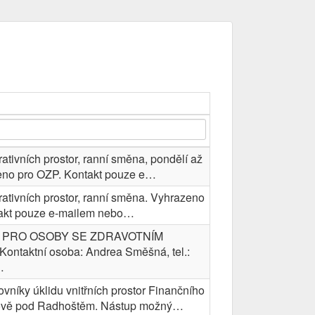
rativních prostor, ranní směna, pondělí až
eno pro OZP. Kontakt pouze e…
rativních prostor, ranní směna. Vyhrazeno
takt pouze e-mailem nebo…
PRO OSOBY SE ZDRAVOTNÍM
ntaktní osoba: Andrea Směšná, tel.:
…
níky úklidu vnitřních prostor Finančního
ově pod Radhoštěm. Nástup možný…