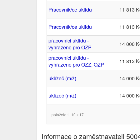
Pracovník/ce úklidu
11 813 K
Pracovník/ce úklidu
11 813 K
pracovníci úklidu -
14 000 K
vyhrazeno pro OZP
pracovníci úklidu -
11 813 K
vyhrazeno pro OZZ, OZP
uklízeč (m/ž)
14 000 K
uklízeč (m/ž)
14 000 K
položek: 1–10 z 17
Informace o zaměstnavateli 500