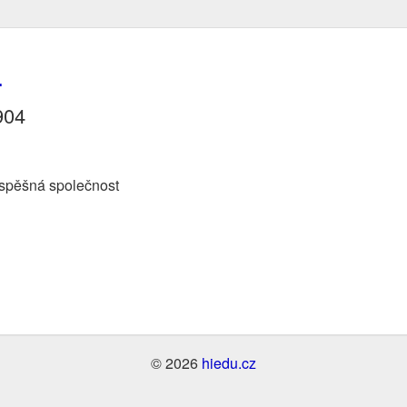
4
904
spěšná společnost
© 2026
hiedu.cz