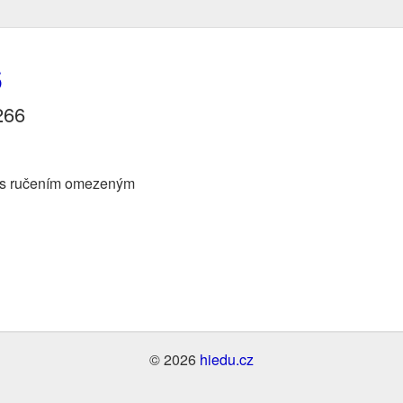
6
266
 s ručením omezeným
© 2026
hiedu.cz