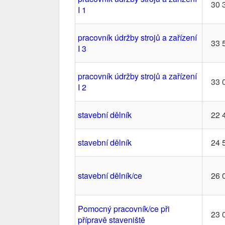
30 
I 1
pracovník údržby strojů a zařízení
33 
I 3
pracovník údržby strojů a zařízení
33 
I 2
stavební dělník
22 
stavební dělník
24 
stavební dělník/ce
26 
Pomocný pracovník/ce při
23 
přípravě staveniště