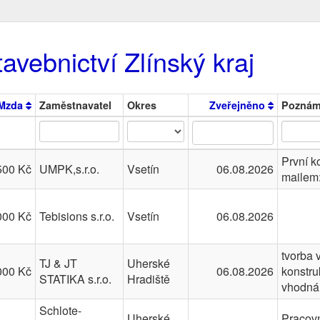
avebnictví Zlínský kraj
Mzda
Zaměstnavatel
Okres
Zveřejněno
Poznám
První k
500 Kč
UMPK,s.r.o.
Vsetín
06.08.2026
mailem
000 Kč
Tebisions s.r.o.
Vsetín
06.08.2026
tvorba 
TJ & JT
Uherské
000 Kč
06.08.2026
konstru
STATIKA s.r.o.
Hradiště
vhodná
Schlote-
Uherské
Pracovn