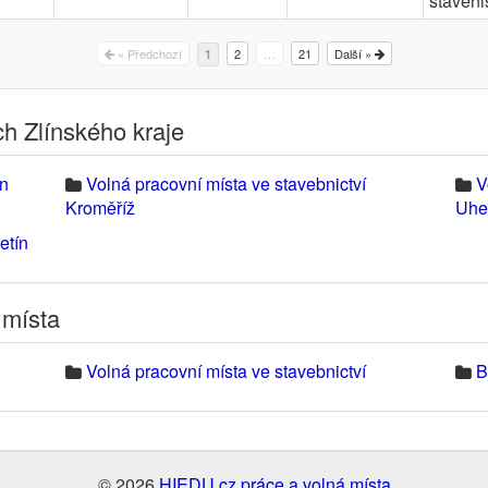
staveni
« Předchozí
2
…
21
Další »
1
ch Zlínského kraje
ín
Volná pracovní místa ve stavebnictví
V
Kroměříž
Uhe
etín
 místa
Volná pracovní místa ve stavebnictví
B
© 2026
HIEDU.cz práce a volná místa