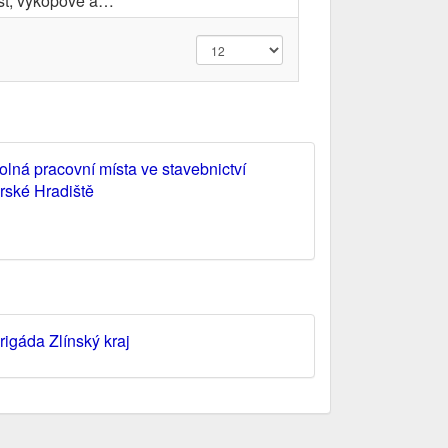
šť, výkopové a…
olná pracovní místa ve stavebnictví
rské Hradiště
rigáda Zlínský kraj