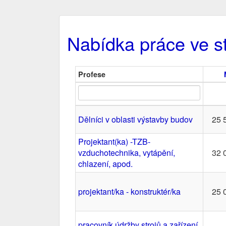
Nabídka práce ve st
Profese
Dělníci v oblasti výstavby budov
25 
Projektant(ka) -TZB-
vzduchotechnika, vytápění,
32 
chlazení, apod.
projektant/ka - konstruktér/ka
25 
pracovník údržby strojů a zařízení