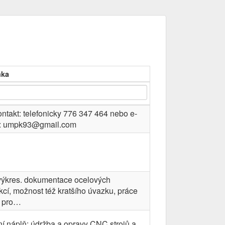
ka
ontakt: telefonicky 776 347 464 nebo e-
: umpk93@gmail.com
výkres. dokumentace ocelových
kcí, možnost též kratšího úvazku, práce
 pro…
í náplň: údržba a opravy CNC strojů a