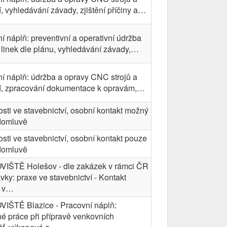
í, vyhledávání závady, zjištění příčiny a…
í náplň: preventivní a operativní údržba
a linek dle plánu, vyhledávání závady,…
í náplň: údržba a opravy CNC strojů a
ní, zpracování dokumentace k opravám,…
sti ve stavebnictví, osobní kontakt možný
 domluvě
sti ve stavebnictví, osobní kontakt pouze
 domluvě
IŠTĚ Holešov - dle zakázek v rámci ČR
vky: praxe ve stavebnictví - Kontakt
 v…
IŠTĚ Blazice - Pracovní náplň:
 práce při přípravě venkovních