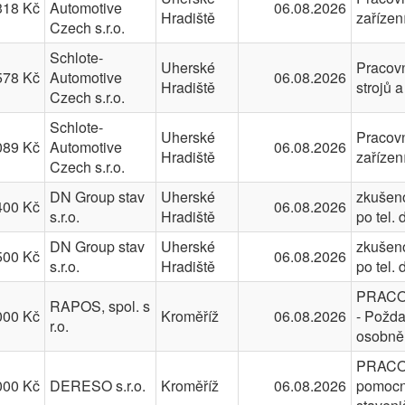
318 Kč
Automotive
06.08.2026
Hradiště
zařízen
Czech s.r.o.
Schlote-
Uherské
Pracovn
578 Kč
Automotive
06.08.2026
Hradiště
strojů 
Czech s.r.o.
Schlote-
Uherské
Pracovn
089 Kč
Automotive
06.08.2026
Hradiště
zaříze
Czech s.r.o.
DN Group stav
Uherské
zkušeno
400 Kč
06.08.2026
s.r.o.
Hradiště
po tel.
DN Group stav
Uherské
zkušeno
500 Kč
06.08.2026
s.r.o.
Hradiště
po tel.
PRACOV
RAPOS, spol. s
000 Kč
Kroměříž
06.08.2026
- Požda
r.o.
osobně
PRACOV
000 Kč
DERESO s.r.o.
Kroměříž
06.08.2026
pomocné