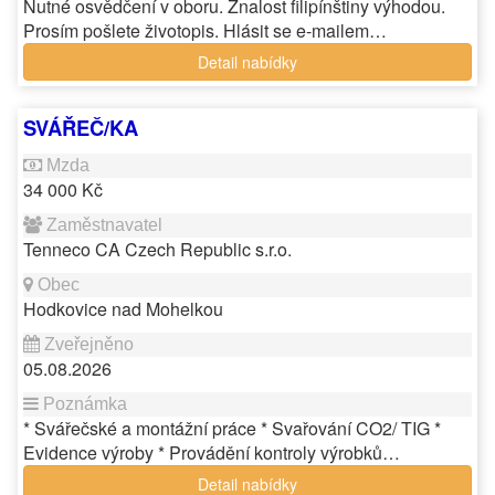
Nutné osvědčení v oboru. Znalost filipínštiny výhodou.
Prosím pošlete životopis. Hlásit se e-mailem…
Detail nabídky
SVÁŘEČ/KA
34 000 Kč
Tenneco CA Czech Republic s.r.o.
Hodkovice nad Mohelkou
05.08.2026
* Svářečské a montážní práce * Svařování CO2/ TIG *
Evidence výroby * Provádění kontroly výrobků…
Detail nabídky