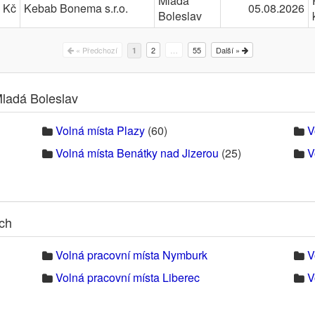
Mladá
 Kč
Kebab Bonema s.r.o.
05.08.2026
Boleslav
« Předchozí
2
…
55
Další »
1
Mladá Boleslav
Volná místa Plazy
(60)
V
Volná místa Benátky nad Jizerou
(25)
V
ech
Volná pracovní místa Nymburk
V
Volná pracovní místa Liberec
V