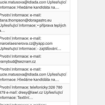
lucie.matusova@idiada.com Upřesňujicí
informace: Hledáme kandidáta na…
Prvotní informace: e-mail:
dana.thompson@doragastro.eu
Upřesňujicí informace: • příprava teplých
a…
Prvotní informace: e-mail:
marcelaesnerova.cz@yapp.com
Upřesňujicí informace: - zajišťování…
Prvotní informace: e-mail:
vamybud@seznam.cz
Prvotní informace: e-mail:
lucie.matusova@idiada.com Upřesňujicí
informace: Hledáme kandidáta na…
Prvotní informace: telefonicky:326 780
379 e-mail: dresy@lawi.cz Upřesňujicí
informace: Textilní…