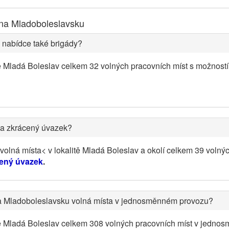
 na Mladoboleslavsku
 nabídce také brigády?
ě Mladá Boleslav celkem 32 volných pracovních míst s možností
na zkrácený úvazek?
olná místa< v lokalitě Mladá Boleslav a okolí celkem 39 volný
cený úvazek
.
na Mladoboleslavsku volná místa v jednosměnném provozu?
tě Mladá Boleslav celkem 308 volných pracovních míst v jedno