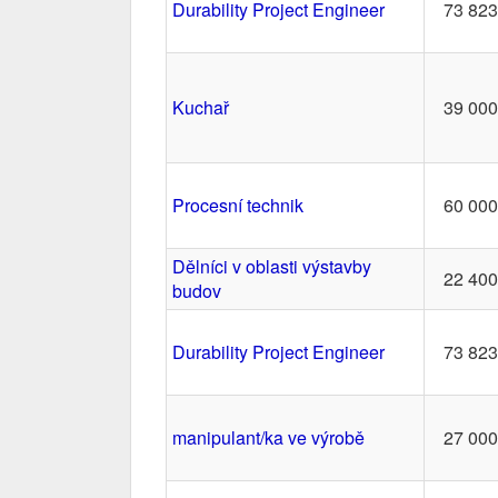
Durability Project Engineer
73 823
Kuchař
39 000
Procesní technik
60 000
Dělníci v oblasti výstavby
22 400
budov
Durability Project Engineer
73 823
manipulant/ka ve výrobě
27 000