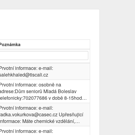
Poznámka
Prvotní informace: e-mail:
salehkhaled@tiscali.cz
Prvotní informace: osobně na
adrese:Dům seniorů Mladá Boleslav
telefonicky:702077686 v době 8-15hod…
Prvotní informace: e-mail:
radka.vokurkova@casec.cz Upřesňujicí
informace: Máte chemické vzdělání,…
Prvotní informace: e-mail: