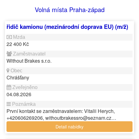
Volná místa Praha-západ
řidič kamionu (mezinárodní doprava EU) (m/ž)
22 400 Kč
Without Brakes s.r.o.
Chrášťany
04.08.2026
První kontakt se zaměstnavatelem: Vitalii Herych,
+420606269206, withoutbrakessro@seznam.cz…
Detail nabídky