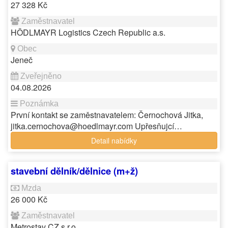
27 328 Kč
HÖDLMAYR Logistics Czech Republic a.s.
Jeneč
04.08.2026
První kontakt se zaměstnavatelem: Černochová Jitka,
jitka.cernochova@hoedlmayr.com Upřesňujcí…
Detail nabídky
stavební dělník/dělnice (m+ž)
26 000 Kč
Metrostav CZ s.r.o.