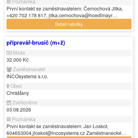
První kontakt se zaměstnavatelem: Černochová Jitka,
+420 702 178 817, jitka.cernochova@hoedlmayr…
Detail nabídky
přípravář-brusič (m+ž)
32 000 Kč
INCOsystems s.r.o.
Chrášťany
03.08.2026
První kontakt se zaměstnavatelem: Jan Loskot,
604653004,jloskot@incosystems.cz Zaměstnanecké…