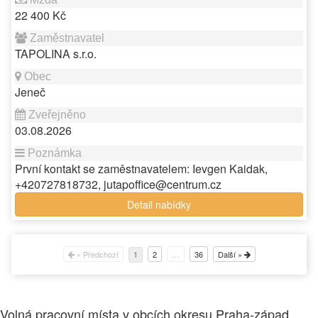
22 400 Kč
TAPOLINA s.r.o.
Jeneč
03.08.2026
První kontakt se zaměstnavatelem: Ievgen Kaidak,
+420727818732, jutapoffice@centrum.cz
Detail nabídky
« Předchozí
2
…
36
Další »
1
Volná pracovní místa v obcích okresu Praha-západ