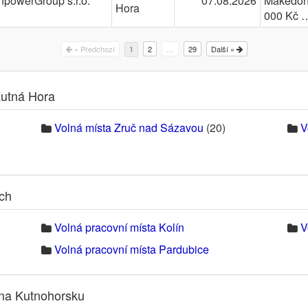
powerGroup s.r.o.
07.08.2026
Makedons
Hora
000 Kč 
« Předchozí
2
…
29
Další »
1
Kutná Hora
Volná místa Zruč nad Sázavou
(20)
V
ech
Volná pracovní místa Kolín
V
Volná pracovní místa Pardubice
 na Kutnohorsku