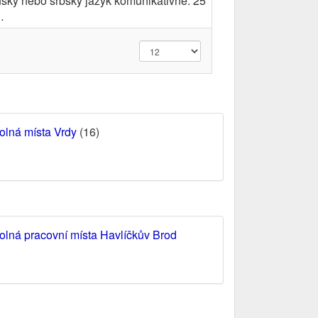
ký nebo srbský jazyk komunikativně. 25
…
olná místa Vrdy
(16)
olná pracovní místa Havlíčkův Brod