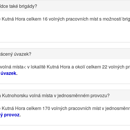
ídce také brigády?
ě Kutná Hora celkem 16 volných pracovních míst s možností br
krácený úvazek?
olná místa< v lokalitě Kutná Hora a okolí celkem 22 volných p
 úvazek
.
na Kutnohorsku volná místa v jednosměnném provozu?
tě Kutná Hora celkem 170 volných pracovních míst v jednosměn
ý provoz
.