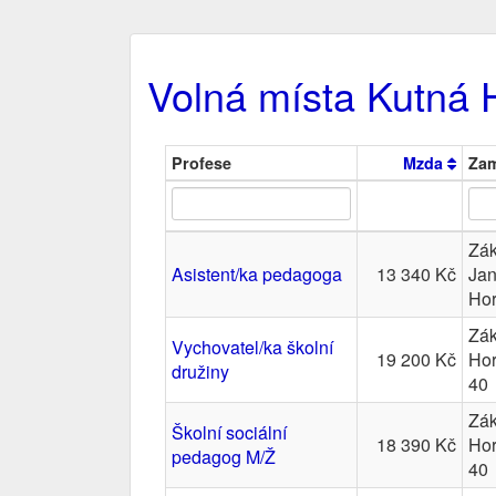
Volná místa Kutná 
Profese
Mzda
Zam
Zák
Asistent/ka pedagoga
13 340 Kč
Jan
Ho
Zák
Vychovatel/ka školní
19 200 Kč
Hor
družiny
40
Zák
Školní sociální
18 390 Kč
Hor
pedagog M/Ž
40