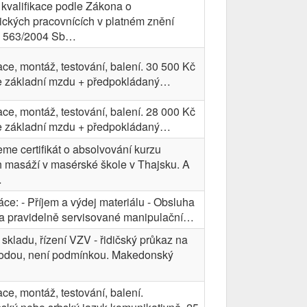
kvalifikace podle Zákona o
ckých pracovnících v platném znění
. 563/2004 Sb…
ce, montáž, testování, balení. 30 500 Kč
e základní mzdu + předpokládaný…
ce, montáž, testování, balení. 28 000 Kč
e základní mzdu + předpokládaný…
me certifikát o absolvování kurzu
h masáží v masérské škole v Thajsku. A
…
ce: - Příjem a výdej materiálu - Obsluha
a pravidelně servisované manipulační…
skladu, řízení VZV - řidičský průkaz na
odou, není podmínkou. Makedonský
ce, montáž, testování, balení.