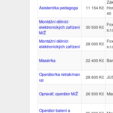
Zák
Asistent/ka pedagoga
11 154 Kč
Hor
40
Montážní dělníci
Fox
elektronických zařízení
30 500 Kč
s.r.
M/Ž
Montážní dělníci
Fox
28 000 Kč
elektronických zařízení
s.r.
Masér/ka
22 400 Kč
Bar
Operátor/ka retrak/man
28 600 Kč
JUS
up
Opravář, operátor M/Ž
26 500 Kč
Man
Operátor balení a