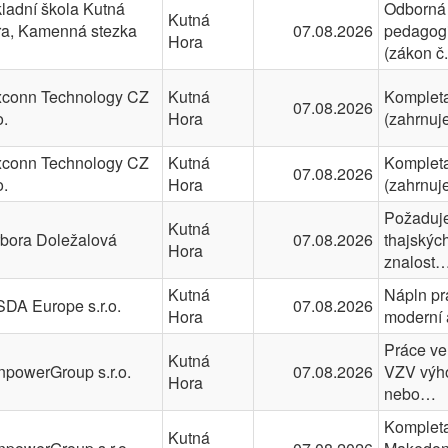
ladní škola Kutná
Odborná 
Kutná
a, Kamenná stezka
07.08.2026
pedagogi
Hora
(zákon č
conn Technology CZ
Kutná
Kompleta
07.08.2026
o.
Hora
(zahrnuj
conn Technology CZ
Kutná
Kompleta
07.08.2026
o.
Hora
(zahrnuj
Požaduje
Kutná
bora Doležalová
07.08.2026
thajskýc
Hora
znalost
Kutná
Nápln prá
DA Europe s.r.o.
07.08.2026
Hora
moderní 
Práce ve 
Kutná
powerGroup s.r.o.
07.08.2026
VZV výh
Hora
nebo…
Kompleta
Kutná