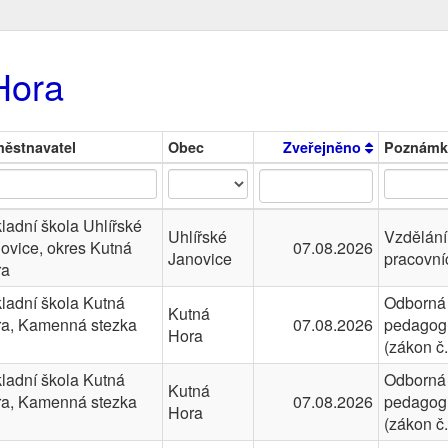
Hora
ěstnavatel
Obec
Zveřejněno
Poznámk
ladní škola Uhlířské
Uhlířské
Vzdělání
ovice, okres Kutná
07.08.2026
Janovice
pracovní
ra
ladní škola Kutná
Odborná 
Kutná
a, Kamenná stezka
07.08.2026
pedagogi
Hora
(zákon č
ladní škola Kutná
Odborná 
Kutná
a, Kamenná stezka
07.08.2026
pedagogi
Hora
(zákon č