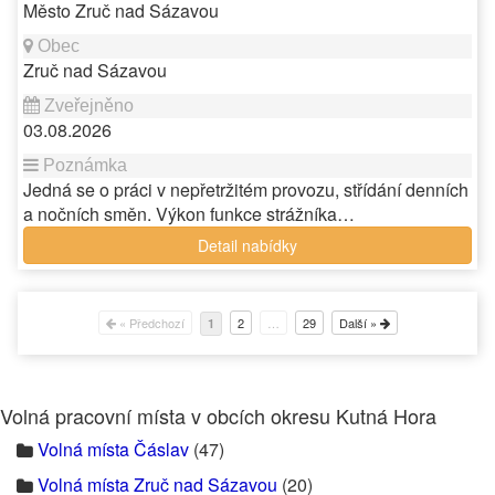
Město Zruč nad Sázavou
Zruč nad Sázavou
03.08.2026
Jedná se o práci v nepřetržitém provozu, střídání denních
a nočních směn. Výkon funkce strážníka…
Detail nabídky
« Předchozí
2
…
29
Další »
1
Volná pracovní místa v obcích okresu Kutná Hora
Volná místa Čáslav
(47)
Volná místa Zruč nad Sázavou
(20)